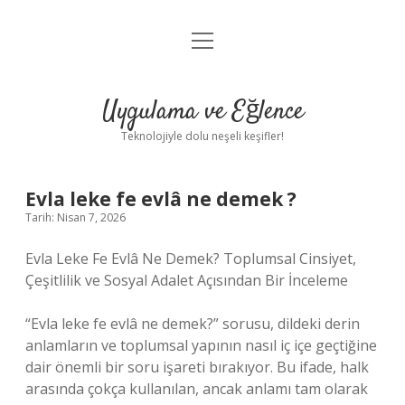
menüyü
Anasayfa
aç
Gizlilik Politikası
Uygulama ve Eğlence
Yasal Uyarı
Teknolojiyle dolu neşeli keşifler!
Hakkımızda
Evla leke fe evlâ ne demek ?
Tarih: Nisan 7, 2026
Evla Leke Fe Evlâ Ne Demek? Toplumsal Cinsiyet,
Çeşitlilik ve Sosyal Adalet Açısından Bir İnceleme
“Evla leke fe evlâ ne demek?” sorusu, dildeki derin
anlamların ve toplumsal yapının nasıl iç içe geçtiğine
dair önemli bir soru işareti bırakıyor. Bu ifade, halk
arasında çokça kullanılan, ancak anlamı tam olarak