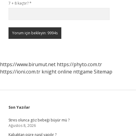
7 + 8 kaçtır?
*
https://www.birumut.net
https://phyto.com.tr
https://ioni.com.tr
knight online
nttgame
Sitemap
Sidebar
Son Yazılar
Stres olunca göz bebeği büyür mü ?
Ağustos 8, 2026
Kabaktan püre nasıl yapılır ?