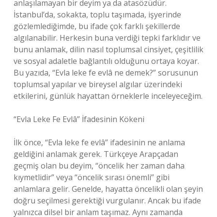
anlaşılamayan bir deyim ya da atasözüdür.
İstanbul’da, sokakta, toplu taşımada, işyerinde
gözlemlediğimde, bu ifade çok farklı şekillerde
algılanabilir. Herkesin buna verdiği tepki farklıdır ve
bunu anlamak, dilin nasıl toplumsal cinsiyet, çeşitlilik
ve sosyal adaletle bağlantılı olduğunu ortaya koyar.
Bu yazıda, “Evla leke fe evlâ ne demek?” sorusunun
toplumsal yapılar ve bireysel algılar üzerindeki
etkilerini, günlük hayattan örneklerle inceleyeceğim.
“Evla Leke Fe Evlâ” İfadesinin Kökeni
İlk önce, “Evla leke fe evlâ” ifadesinin ne anlama
geldiğini anlamak gerek. Türkçeye Arapçadan
geçmiş olan bu deyim, “öncelik her zaman daha
kıymetlidir” veya “öncelik sırası önemli” gibi
anlamlara gelir. Genelde, hayatta öncelikli olan şeyin
doğru seçilmesi gerektiği vurgulanır. Ancak bu ifade
yalnızca dilsel bir anlam taşımaz. Aynı zamanda