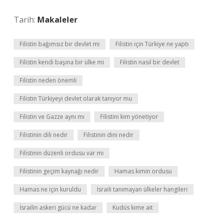
Tarih:
Makaleler
Filistin bağımsız bir devlet mi
Filistin için Türkiye ne yaptı
Filistin kendi başına bir ülke mi
Filistin nasıl bir devlet
Filistin neden önemli
Filistin Türkiyeyi devlet olarak tanıyor mu
Filistin ve Gazze aynı mı
Filistini kim yönetiyor
Filistinin dili nedir
Filistinin dini nedir
Filistinin düzenli ordusu var mı
Filistinin geçim kaynağı nedir
Hamas kimin ordusu
Hamas ne için kuruldu
İsraili tanımayan ülkeler hangileri
İsrailin askeri gücü ne kadar
Kudüs kime ait