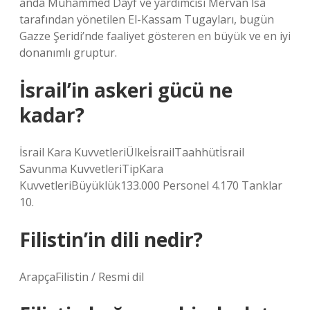
anda Muhammed Dayf ve yardımcısı Mervan İsa
tarafından yönetilen El-Kassam Tugayları, bugün
Gazze Şeridi’nde faaliyet gösteren en büyük ve en iyi
donanımlı gruptur.
İsrail’in askeri gücü ne
kadar?
İsrail Kara KuvvetleriÜlkeİsrailTaahhütİsrail
Savunma KuvvetleriTipKara
KuvvetleriBüyüklük133.000 Personel 4.170 Tanklar
10.
Filistin’in dili nedir?
ArapçaFilistin / Resmi dil