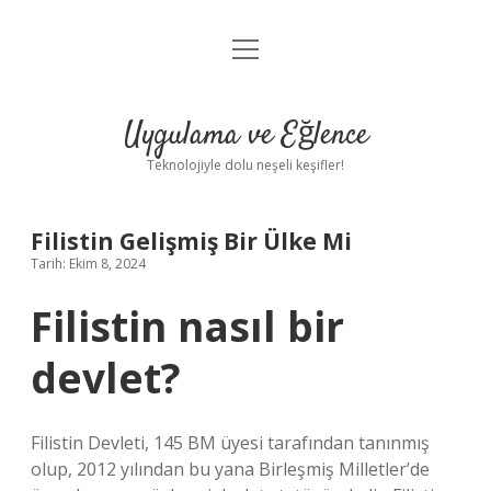
menüyü
Anasayfa
aç
Gizlilik Politikası
Uygulama ve Eğlence
Yasal Uyarı
Teknolojiyle dolu neşeli keşifler!
Hakkımızda
Filistin Gelişmiş Bir Ülke Mi
Tarih: Ekim 8, 2024
Filistin nasıl bir
devlet?
Filistin Devleti, 145 BM üyesi tarafından tanınmış
olup, 2012 yılından bu yana Birleşmiş Milletler’de