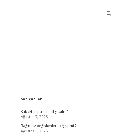
Sidebar
Son Yazılar
betexper
Kabaktan püre nasıl yapılır ?
Ağustos 7, 2026
Bağımsız değişkenler değişir mi ?
Ağustos 6, 2026