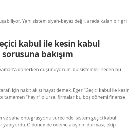
şabiliyor. Yani sistem siyah-beyaz değil, arada kalan bir gri
çici kabul ile kesin kabul
? sorusuna bakışım
Eryaman’a dönerken düşünüyorum: bu sistemler neden bu
arafı için nakit akışı hayat demek. Eğer “Geçici kabul ile kesi
bı tamamen “hayır” olursa, firmalar bu boş dönemi finanse
m ve saha entegrasyonu sürecinde, sistem geçici kabul
er yapıyordu. O dönemde ödeme akışının durması, ekip