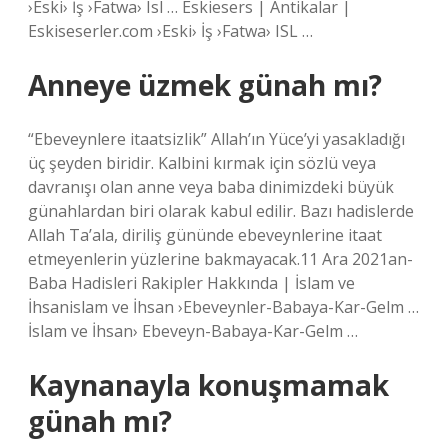
›Eski› İş ›Fatwa› Isl … Eskiesers | Antikalar |
Eskiseserler.com ›Eski› İş ›Fatwa› ISL …
Anneye üzmek günah mı?
“Ebeveynlere itaatsizlik” Allah’ın Yüce’yi yasakladığı
üç şeyden biridir. Kalbini kırmak için sözlü veya
davranışı olan anne veya baba dinimizdeki büyük
günahlardan biri olarak kabul edilir. Bazı hadislerde
Allah Ta’ala, diriliş gününde ebeveynlerine itaat
etmeyenlerin yüzlerine bakmayacak.11 Ara 2021an-
Baba Hadisleri Rakipler Hakkında | İslam ve
İhsanislam ve İhsan ›Ebeveynler-Babaya-Kar-Gelm …
İslam ve İhsan› Ebeveyn-Babaya-Kar-Gelm …
Kaynanayla konuşmamak
günah mı?