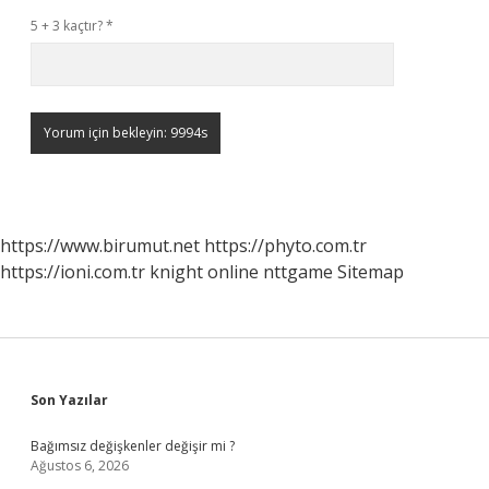
5 + 3 kaçtır?
*
https://www.birumut.net
https://phyto.com.tr
https://ioni.com.tr
knight online
nttgame
Sitemap
Sidebar
Son Yazılar
Bağımsız değişkenler değişir mi ?
Ağustos 6, 2026