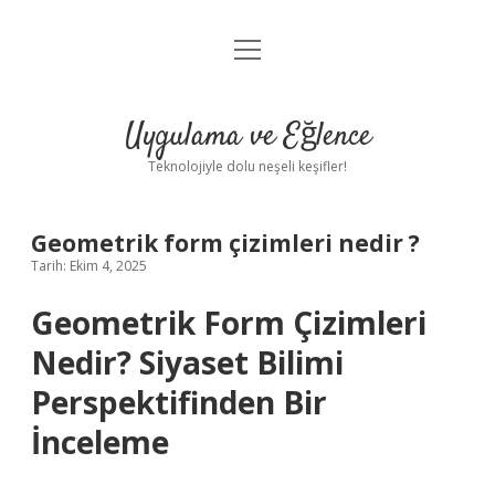
menüyü
Anasayfa
aç
Gizlilik Politikası
Uygulama ve Eğlence
Yasal Uyarı
Teknolojiyle dolu neşeli keşifler!
Hakkımızda
Geometrik form çizimleri nedir ?
Tarih: Ekim 4, 2025
Geometrik Form Çizimleri
Nedir? Siyaset Bilimi
Perspektifinden Bir
İnceleme