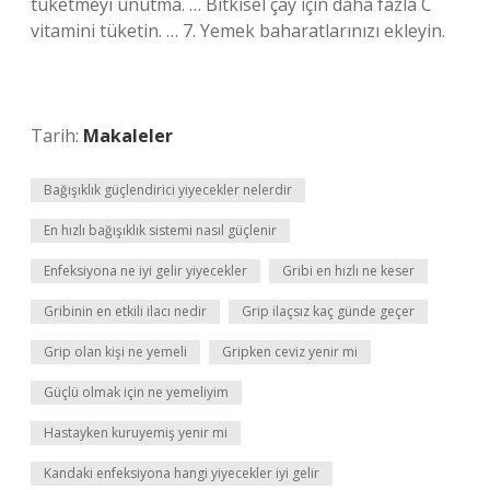
tüketmeyi unutma. … Bitkisel çay için daha fazla C
vitamini tüketin. … 7. Yemek baharatlarınızı ekleyin.
Tarih:
Makaleler
Bağışıklık güçlendirici yiyecekler nelerdir
En hızlı bağışıklık sistemi nasıl güçlenir
Enfeksiyona ne iyi gelir yiyecekler
Gribi en hızlı ne keser
Gribinin en etkili ilacı nedir
Grip ilaçsız kaç günde geçer
Grip olan kişi ne yemeli
Gripken ceviz yenir mi
Güçlü olmak için ne yemeliyim
Hastayken kuruyemiş yenir mi
Kandaki enfeksiyona hangi yiyecekler iyi gelir