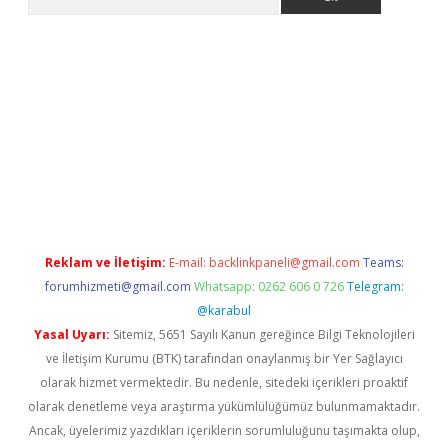
texper
Reklam ve İletişim:
E-mail:
backlinkpaneli@gmail.com
Teams:
forumhizmeti@gmail.com
Whatsapp: 0262 606 0 726
Telegram:
@karabul
Yasal Uyarı:
Sitemiz, 5651 Sayılı Kanun gereğince Bilgi Teknolojileri
ve İletişim Kurumu (BTK) tarafından onaylanmış bir Yer Sağlayıcı
olarak hizmet vermektedir. Bu nedenle, sitedeki içerikleri proaktif
olarak denetleme veya araştırma yükümlülüğümüz bulunmamaktadır.
Ancak, üyelerimiz yazdıkları içeriklerin sorumluluğunu taşımakta olup,