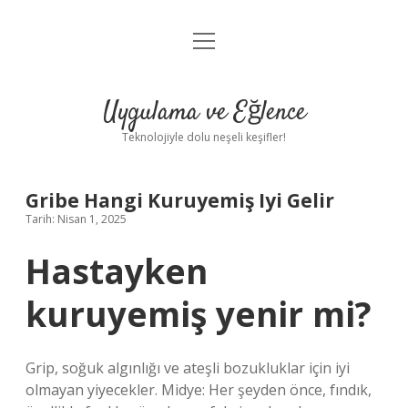
menüyü
Anasayfa
aç
Gizlilik Politikası
Uygulama ve Eğlence
Yasal Uyarı
Teknolojiyle dolu neşeli keşifler!
Hakkımızda
Gribe Hangi Kuruyemiş Iyi Gelir
Tarih: Nisan 1, 2025
Hastayken
kuruyemiş yenir mi?
Grip, soğuk algınlığı ve ateşli bozukluklar için iyi
olmayan yiyecekler. Midye: Her şeyden önce, fındık,