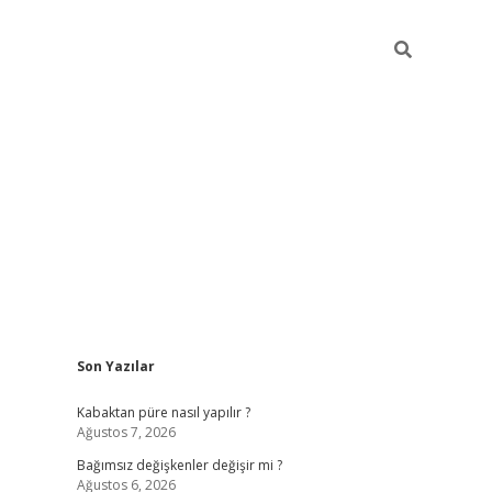
Sidebar
Son Yazılar
betexper
Kabaktan püre nasıl yapılır ?
Ağustos 7, 2026
Bağımsız değişkenler değişir mi ?
Ağustos 6, 2026