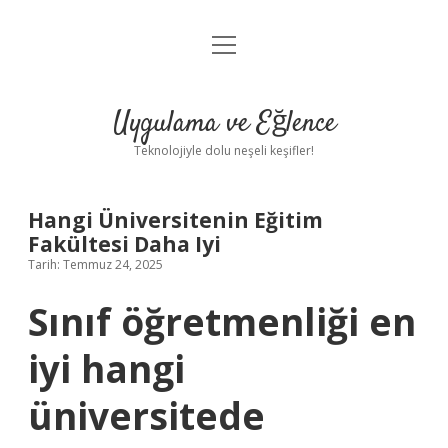
menüyü
Anasayfa
aç
Gizlilik Politikası
Uygulama ve Eğlence
Yasal Uyarı
Teknolojiyle dolu neşeli keşifler!
Hakkımızda
Hangi Üniversitenin Eğitim
Fakültesi Daha Iyi
Tarih: Temmuz 24, 2025
Sınıf öğretmenliği en
iyi hangi
üniversitede