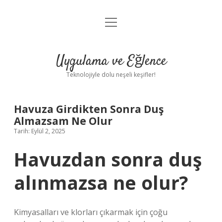
menüyü
Anasayfa
aç
Gizlilik Politikası
Uygulama ve Eğlence
Yasal Uyarı
Teknolojiyle dolu neşeli keşifler!
Hakkımızda
Havuza Girdikten Sonra Duş
Almazsam Ne Olur
Tarih: Eylül 2, 2025
Havuzdan sonra duş
alınmazsa ne olur?
Kimyasalları ve klorları çıkarmak için çoğu