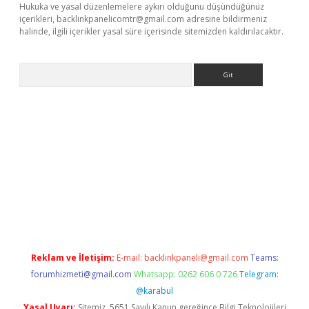
Hukuka ve yasal düzenlemelere aykırı olduğunu düşündüğünüz
içerikleri,
backlinkpanelicomtr@gmail.com
adresine bildirmeniz
halinde, ilgili içerikler yasal süre içerisinde sitemizden kaldırılacaktır.
Arama
betexper
Reklam ve İletişim:
E-mail:
backlinkpaneli@gmail.com
Teams:
forumhizmeti@gmail.com
Whatsapp: 0262 606 0 726
Telegram:
@karabul
Yasal Uyarı:
Sitemiz, 5651 Sayılı Kanun gereğince Bilgi Teknolojileri