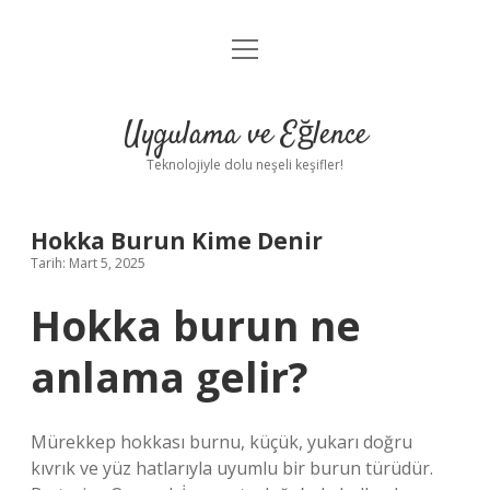
menüyü
Anasayfa
aç
Gizlilik Politikası
Uygulama ve Eğlence
Yasal Uyarı
Teknolojiyle dolu neşeli keşifler!
Hakkımızda
Hokka Burun Kime Denir
Tarih: Mart 5, 2025
Hokka burun ne
anlama gelir?
Mürekkep hokkası burnu, küçük, yukarı doğru
kıvrık ve yüz hatlarıyla uyumlu bir burun türüdür.