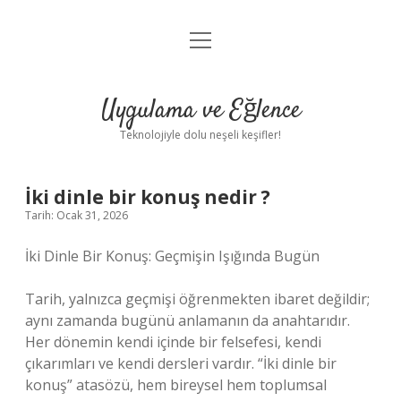
menüyü
Anasayfa
aç
Gizlilik Politikası
Uygulama ve Eğlence
Yasal Uyarı
Teknolojiyle dolu neşeli keşifler!
Hakkımızda
İki dinle bir konuş nedir ?
Tarih: Ocak 31, 2026
İki Dinle Bir Konuş: Geçmişin Işığında Bugün
Tarih, yalnızca geçmişi öğrenmekten ibaret değildir;
aynı zamanda bugünü anlamanın da anahtarıdır.
Her dönemin kendi içinde bir felsefesi, kendi
çıkarımları ve kendi dersleri vardır. “İki dinle bir
konuş” atasözü, hem bireysel hem toplumsal