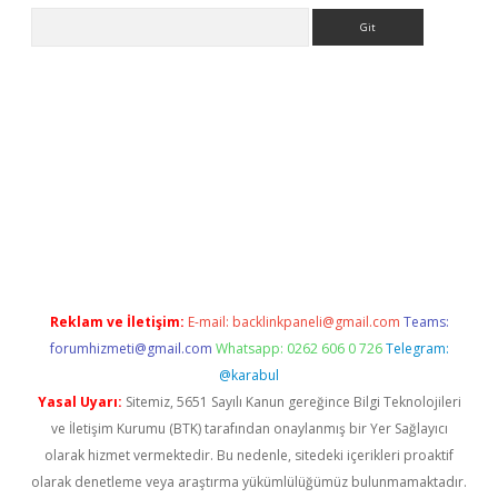
Arama
betexper
Reklam ve İletişim:
E-mail:
backlinkpaneli@gmail.com
Teams:
forumhizmeti@gmail.com
Whatsapp: 0262 606 0 726
Telegram:
@karabul
Yasal Uyarı:
Sitemiz, 5651 Sayılı Kanun gereğince Bilgi Teknolojileri
ve İletişim Kurumu (BTK) tarafından onaylanmış bir Yer Sağlayıcı
olarak hizmet vermektedir. Bu nedenle, sitedeki içerikleri proaktif
olarak denetleme veya araştırma yükümlülüğümüz bulunmamaktadır.