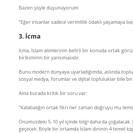
Bazen şöyle düşünüyorum:
“Eğer insanlar sadece verimlilik odaklı yaşamaya b
3. İcma
İcma, İslam alimlerinin belirli bir konuda ortak görü
birikiminin bir yansımasıdır.
Bunu modern dünyaya uyarladığımda, aslında toplul
sosyal medya, forumlar ve dijital topluluklar bile bir 
Ama burada kritik bir soru var:
“Kalabalığın ortak fikri her zaman doğruyu mu temsi
Önümüzdeki 5-10 yıl içinde bilgi daha da çoğalacak. B
geçecek. Böyle bir ortamda İslam dininin 4 temel k