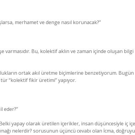
aşlarsa, merhamet ve denge nasıl korunacak?”
şe varmasıdır. Bu, kolektif aklın ve zaman içinde oluşan bilgi
ukların ortak akıl üretme biçimlerine benzetiyorum. Bugün
tür “kolektif fikir üretimi” yapıyor.
l eder?”
elki yapay olarak üretilen içerikler, insan düşüncesiyle iç iç
aynağı nelerdir? sorusunun üçüncü cevabı olan İcma, doğruyu