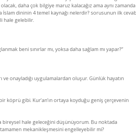
lı olacak, daha çok bilgiye maruz kalacağız ama aynı zamanda
a İslam dininin 4 temel kaynağı nelerdir? sorusunun ilk cevab
 hale gelebilir.
lanmak beni sınırlar mı, yoksa daha sağlam mı yapar?”
rı ve onayladığı uygulamalardan oluşur. Günlük hayatın
bir köprü gibi. Kur’an’ın ortaya koyduğu geniş çerçevenin
daha bireysel hale geleceğini düşünüyorum. Bu noktada
n tamamen mekanikleşmesini engelleyebilir mi?