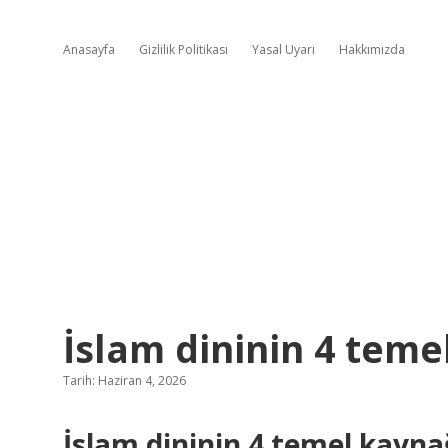
Anasayfa
Gizlilik Politikası
Yasal Uyarı
Hakkımızda
İslam dininin 4 teme
Tarih: Haziran 4, 2026
İslam dininin 4 temel kayn