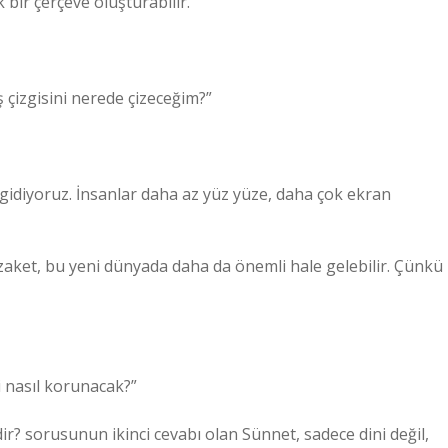
 bir çerçeve oluşturabilir.
ş çizgisini nerede çizeceğim?”
u gidiyoruz. İnsanlar daha az yüz yüze, daha çok ekran
ezaket, bu yeni dünyada daha da önemli hale gelebilir. Çünkü
 nasıl korunacak?”
ir? sorusunun ikinci cevabı olan Sünnet, sadece dini değil,