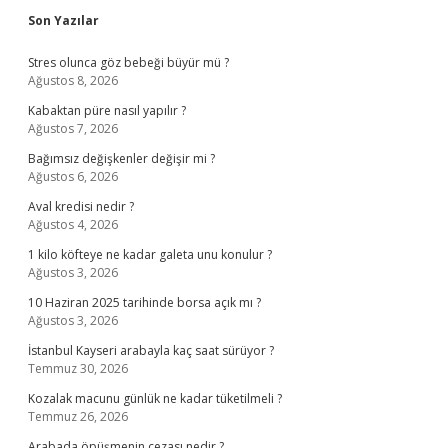
Sidebar
Son Yazılar
Stres olunca göz bebeği büyür mü ?
Ağustos 8, 2026
Kabaktan püre nasıl yapılır ?
Ağustos 7, 2026
Bağımsız değişkenler değişir mi ?
Ağustos 6, 2026
Aval kredisi nedir ?
Ağustos 4, 2026
1 kilo köfteye ne kadar galeta unu konulur ?
Ağustos 3, 2026
10 Haziran 2025 tarihinde borsa açık mı ?
Ağustos 3, 2026
İstanbul Kayseri arabayla kaç saat sürüyor ?
Temmuz 30, 2026
Kozalak macunu günlük ne kadar tüketilmeli ?
Temmuz 26, 2026
Arabada öpüşmenin cezası nedir ?