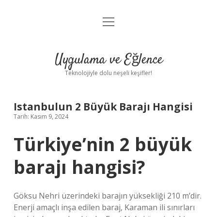
menüyü
Anasayfa
aç
Gizlilik Politikası
Uygulama ve Eğlence
Yasal Uyarı
Teknolojiyle dolu neşeli keşifler!
Hakkımızda
Istanbulun 2 Büyük Barajı Hangisi
Tarih: Kasım 9, 2024
Türkiye’nin 2 büyük
barajı hangisi?
Göksu Nehri üzerindeki barajın yüksekliği 210 m’dir.
Enerji amaçlı inşa edilen baraj, Karaman ili sınırları