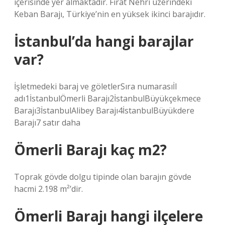
içerisinde yer almaktadır. Fırat Nehri üzerindeki
Keban Barajı, Türkiye’nin en yüksek ikinci barajıdır.
İstanbul’da hangi barajlar
var?
İşletmedeki baraj ve göletlerSıra numarasıİl
adı1İstanbulÖmerli Barajı2İstanbulBüyükçekmece
Barajı3İstanbulAlibey Barajı4İstanbulBüyükdere
Barajı7 satır daha
Ömerli Barajı kaç m2?
Toprak gövde dolgu tipinde olan barajın gövde
hacmi 2.198 m²’dir.
Ömerli Barajı hangi ilçelere