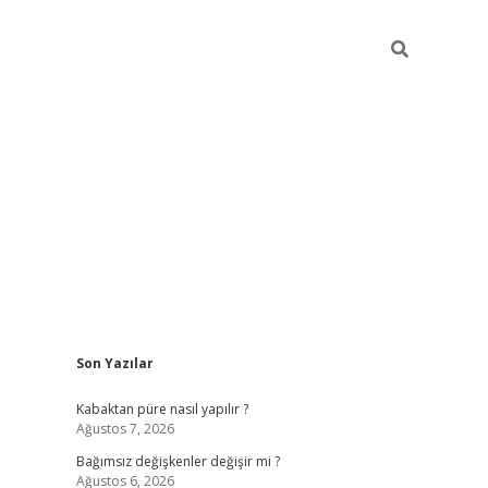
Sidebar
Son Yazılar
betexper
Kabaktan püre nasıl yapılır ?
Ağustos 7, 2026
Bağımsız değişkenler değişir mi ?
Ağustos 6, 2026