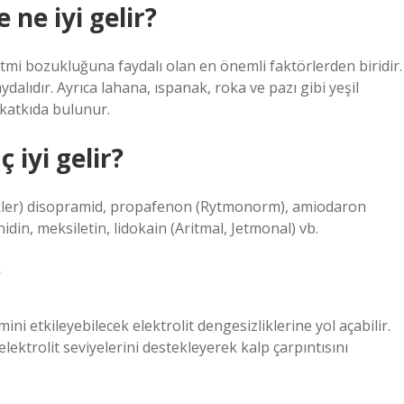
ne iyi gelir?
ritmi bozukluğuna faydalı olan en önemli faktörlerden biridir.
alıdır. Ayrıca lahana, ıspanak, roka ve pazı gibi yeşil
 katkıda bulunur.
 iyi gelir?
tmikler) disopramid, propafenon (Rytmonorm), amiodaron
idin, meksiletin, lidokain (Aritmal, Jetmonal) vb.
?
ini etkileyebilecek elektrolit dengesizliklerine yol açabilir.
lektrolit seviyelerini destekleyerek kalp çarpıntısını