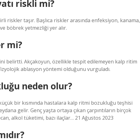
tı riskli mi?
irli riskler taşır. Başlıca riskler arasında enfeksiyon, kanama,
 ve böbrek yetmezliği yer alır.
er mi?
ğini belirtti. Akçakoyun, özellikle tespit edilemeyen kalp ritim
fizyolojik ablasyon yöntemi olduğunu vurguladı.
kluğu neden olur?
küçük bir kısmında hastalara kalp ritmi bozukluğu teşhisi
ydana gelir. Genç yaşta ortaya çıkan çarpıntıların birçok
yecan, alkol tüketimi, bazı ilaçlar… 21 Ağustos 2023
mıdır?