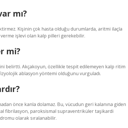
var mı?
ektirmez. Kişinin çok hasta olduğu durumlarda, aritmi ilaçla
verme işlevi olan kalp pilleri gerekebilir.
er mi?
ğini belirtti. Akçakoyun, özellikle tespit edilemeyen kalp ritim
fizyolojik ablasyon yöntemi olduğunu vurguladı.
ardır?
sılmadan önce kanla dolamaz. Bu, vücudun geri kalanına giden
iyal fibrilasyon, paroksismal supraventriküler taşikardi
dromu olarak sıralanabilir.