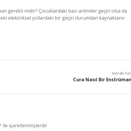
man gerekli midir? Çocuklardaki bazı aritmiler geçici olsa da
lpteki elektriksel yollardaki bir geçici durumdan kaynaklanır.
Sonraki Yaz
Cura Nasıl Bir Enstrüma
*
ile işaretlenmişlerdir