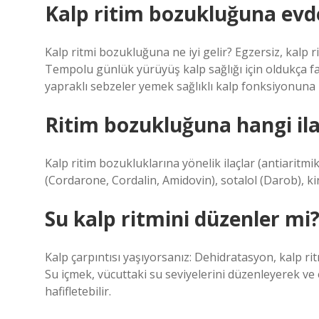
Kalp ritim bozukluğuna evde 
Kalp ritmi bozukluğuna ne iyi gelir? Egzersiz, kalp 
Tempolu günlük yürüyüş kalp sağlığı için oldukça fayd
yapraklı sebzeler yemek sağlıklı kalp fonksiyonuna
Ritim bozukluğuna hangi ilaç
Kalp ritim bozukluklarına yönelik ilaçlar (antiari
(Cordarone, Cordalin, Amidovin), sotalol (Darob), kin
Su kalp ritmini düzenler mi
Kalp çarpıntısı yaşıyorsanız: Dehidratasyon, kalp ritm
Su içmek, vücuttaki su seviyelerini düzenleyerek ve e
hafifletebilir.