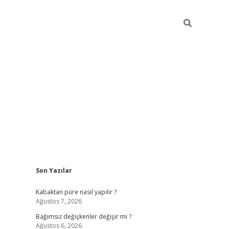
Sidebar
Son Yazılar
betexpe
Kabaktan püre nasıl yapılır ?
Ağustos 7, 2026
Bağımsız değişkenler değişir mi ?
Ağustos 6, 2026