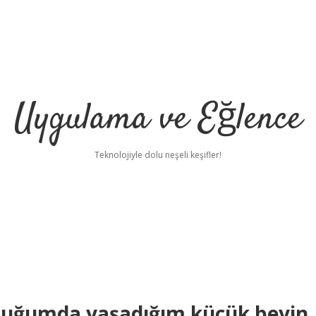
Uygulama ve Eğlence
Teknolojiyle dolu neşeli keşifler!
duğumda yaşadığım küçük beyin