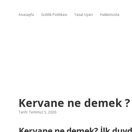
Anasayfa
Gizlilik Politikası
Yasal Uyarı
Hakkımızda
Kervane ne demek ?
Tarih: Temmuz 5, 2026
Kervane ne demek? İlk duy