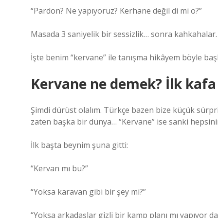
“Pardon? Ne yapıyoruz? Kerhane değil di mi o?”
Masada 3 saniyelik bir sessizlik… sonra kahkahalar.
İşte benim “kervane” ile tanışma hikâyem böyle başl
Kervane ne demek? İlk kafa 
Şimdi dürüst olalım. Türkçe bazen bize küçük sürpri
zaten başka bir dünya… “Kervane” ise sanki hepsinin 
İlk başta beynim şuna gitti:
“Kervan mı bu?”
“Yoksa karavan gibi bir şey mi?”
“Yoksa arkadaşlar gizli bir kamp planı mı yapıyor 