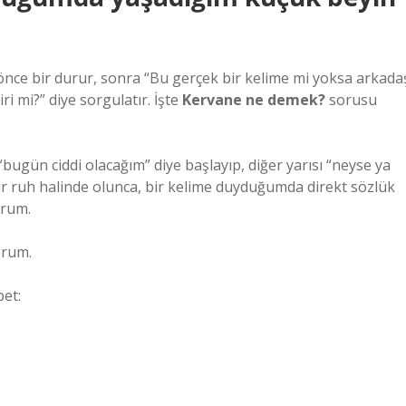
a önce bir durur, sonra “Bu gerçek bir kelime mi yoksa arkada
ri mi?” diye sorgulatır. İşte
Kervane ne demek?
sorusu
bugün ciddi olacağım” diye başlayıp, diğer yarısı “neyse ya
r ruh halinde olunca, bir kelime duyduğumda direkt sözlük
orum.
orum.
et: