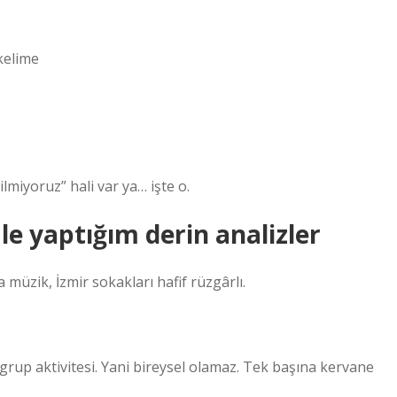
kelime
lmiyoruz” hali var ya… işte o.
e yaptığım derin analizler
müzik, İzmir sokakları hafif rüzgârlı.
grup aktivitesi. Yani bireysel olamaz. Tek başına kervane