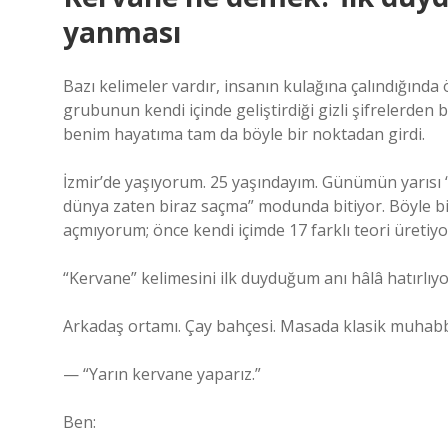
yanması
Bazı kelimeler vardır, insanın kulağına çalındığınd
grubunun kendi içinde geliştirdiği gizli şifrelerden bi
benim hayatıma tam da böyle bir noktadan girdi.
İzmir’de yaşıyorum. 25 yaşındayım. Günümün yarısı “
dünya zaten biraz saçma” modunda bitiyor. Böyle bi
açmıyorum; önce kendi içimde 17 farklı teori üretiy
“Kervane” kelimesini ilk duyduğum anı hâlâ hatırlıy
Arkadaş ortamı. Çay bahçesi. Masada klasik muhabb
— “Yarın kervane yaparız.”
Ben: