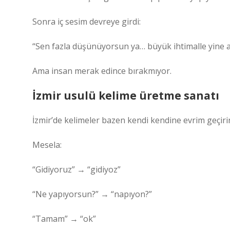
Sonra iç sesim devreye girdi:
“Sen fazla düşünüyorsun ya… büyük ihtimalle yine a
Ama insan merak edince bırakmıyor.
İzmir usulü kelime üretme sanatı
İzmir’de kelimeler bazen kendi kendine evrim geçirir
Mesela:
“Gidiyoruz” → “gidiyoz”
“Ne yapıyorsun?” → “napıyon?”
“Tamam” → “ok”