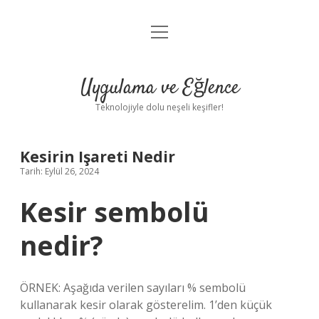
menüyü
Anasayfa
aç
Gizlilik Politikası
Uygulama ve Eğlence
Yasal Uyarı
Teknolojiyle dolu neşeli keşifler!
Hakkımızda
Kesirin Işareti Nedir
Tarih: Eylül 26, 2024
Kesir sembolü
nedir?
ÖRNEK: Aşağıda verilen sayıları % sembolü
kullanarak kesir olarak gösterelim. 1’den küçük