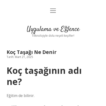
menüyü
Anasayfa
aç
Gizlilik Politikası
Uygulama ve Eğlence
Yasal Uyarı
Teknolojiyle dolu neşeli keşifler!
Hakkımızda
Koç Taşağı Ne Denir
Tarih: Mart 21, 2025
Koç taşağının adı
ne?
Eğitim de bilinir.