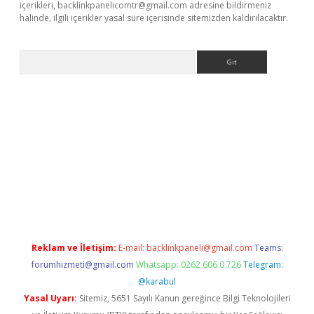
içerikleri,
backlinkpanelicomtr@gmail.com
adresine bildirmeniz
halinde, ilgili içerikler yasal süre içerisinde sitemizden kaldırılacaktır.
Arama
texper
Reklam ve İletişim:
E-mail:
backlinkpaneli@gmail.com
Teams:
forumhizmeti@gmail.com
Whatsapp: 0262 606 0 726
Telegram:
@karabul
Yasal Uyarı:
Sitemiz, 5651 Sayılı Kanun gereğince Bilgi Teknolojileri