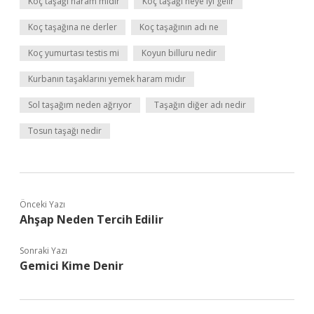
Koç taşağı haram mıdır
Koç taşağı neye iyi gelir
Koç taşağına ne derler
Koç taşağının adı ne
Koç yumurtası testis mi
Koyun billuru nedir
Kurbanın taşaklarını yemek haram mıdır
Sol taşağım neden ağrıyor
Taşağın diğer adı nedir
Tosun taşağı nedir
Önceki Yazı
Ahşap Neden Tercih Edilir
Sonraki Yazı
Gemici Kime Denir