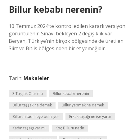
Billur kebabı nerenin?
10 Temmuz 2024’te kontrol edilen kararlı versiyon
görüntülenir. Sınavı bekleyen 2 değişiklik var.
Beryan, Türkiye’nin birçok bölgesinde de üretilen
Siirt ve Bitlis bölgesinden bir et yemeğidir.
Tarih:
Makaleler
3 Taşşak Olur mu
Billur kebabı nerenin
Billur taşşak ne demek
Billur yapmak ne demek
Billurun tadı neye benziyor
Erkek taşağı ne işe yarar
Kadın taşağı var mı
Koç Billuru nedir