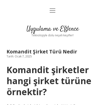
menüyü
Anasayfa
aç
Gizlilik Politikası
Uygulama ve Eğlence
Yasal Uyarı
Teknolojiyle dolu neşeli keşifler!
Hakkımızda
Komandit Şirket Türü Nedir
Tarih: Ocak 7, 2025
Komandit şirketler
hangi şirket türüne
örnektir?