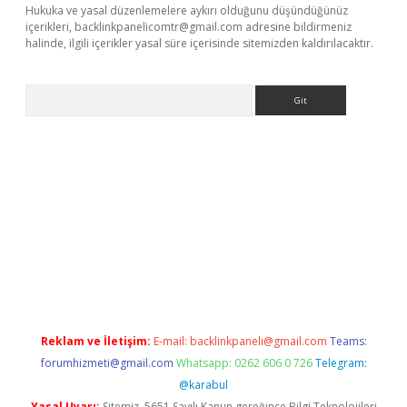
Hukuka ve yasal düzenlemelere aykırı olduğunu düşündüğünüz
içerikleri,
backlinkpanelicomtr@gmail.com
adresine bildirmeniz
halinde, ilgili içerikler yasal süre içerisinde sitemizden kaldırılacaktır.
Arama
exper
Reklam ve İletişim:
E-mail:
backlinkpaneli@gmail.com
Teams:
forumhizmeti@gmail.com
Whatsapp: 0262 606 0 726
Telegram:
@karabul
Yasal Uyarı:
Sitemiz, 5651 Sayılı Kanun gereğince Bilgi Teknolojileri