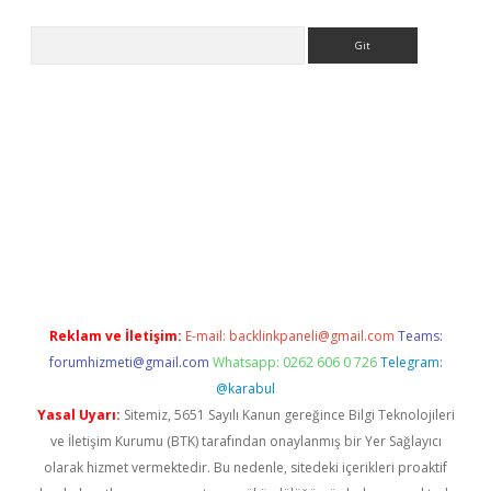
Arama
etexper
Reklam ve İletişim:
E-mail:
backlinkpaneli@gmail.com
Teams:
forumhizmeti@gmail.com
Whatsapp: 0262 606 0 726
Telegram:
@karabul
Yasal Uyarı:
Sitemiz, 5651 Sayılı Kanun gereğince Bilgi Teknolojileri
ve İletişim Kurumu (BTK) tarafından onaylanmış bir Yer Sağlayıcı
olarak hizmet vermektedir. Bu nedenle, sitedeki içerikleri proaktif