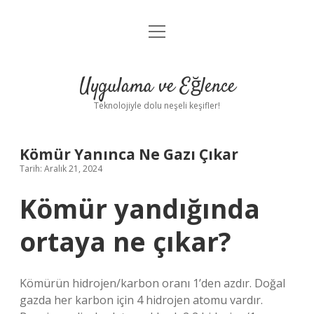
menüyü
Anasayfa
aç
Gizlilik Politikası
Uygulama ve Eğlence
Yasal Uyarı
Teknolojiyle dolu neşeli keşifler!
Hakkımızda
Kömür Yanınca Ne Gazı Çıkar
Tarih: Aralık 21, 2024
Kömür yandığında
ortaya ne çıkar?
Kömürün hidrojen/karbon oranı 1’den azdır. Doğal
gazda her karbon için 4 hidrojen atomu vardır.