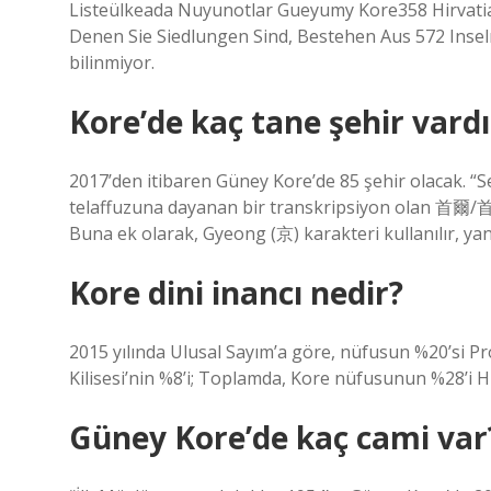
Listeülkeada Nuyunotlar Gueyumy Kore358 Hirvat
Denen Sie Siedlungen Sind, Bestehen Aus 572 Inseln
bilinmiyor.
Kore’de kaç tane şehir vardı
2017’den itibaren Güney Kore’de 85 şehir olacak. “Seu
telaffuzuna dayanan bir transkripsiyon olan 首爾/首尔
Buna ek olarak, Gyeong (京) karakteri kullanılır, yan
Kore dini inancı nedir?
2015 yılında Ulusal Sayım’a göre, nüfusun %20’si P
Kilisesi’nin %8’i; Toplamda, Kore nüfusunun %28’i Hır
Güney Kore’de kaç cami var