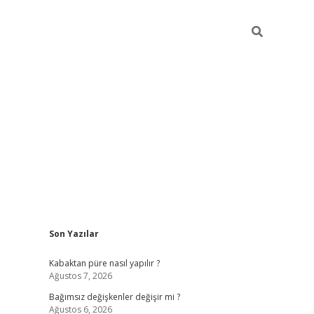
Sidebar
Son Yazılar
betexper
Kabaktan püre nasıl yapılır ?
Ağustos 7, 2026
Bağımsız değişkenler değişir mi ?
Ağustos 6, 2026