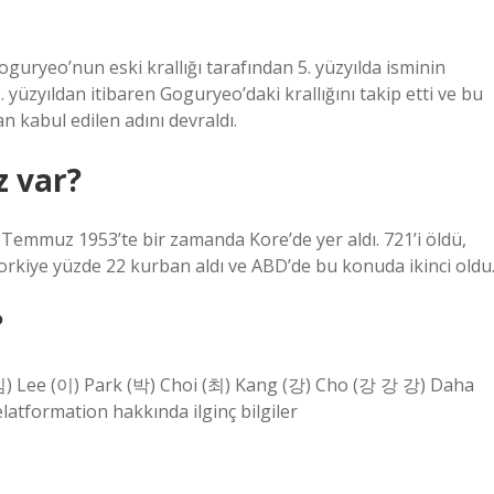
oguryeo’nun eski krallığı tarafından 5. yüzyılda isminin
0. yüzyıldan itibaren Goguryeo’daki krallığını takip etti ve bu
n kabul edilen adını devraldı.
z var?
Temmuz 1953’te bir zamanda Kore’de yer aldı. 721’i öldü,
Torkiye yüzde 22 kurban aldı ve ABD’de bu konuda ikinci oldu
?
(김) Lee (이) Park (박) Choi (최) Kang (강) Cho (강 강 강) Daha
tformation hakkında ilginç bilgiler