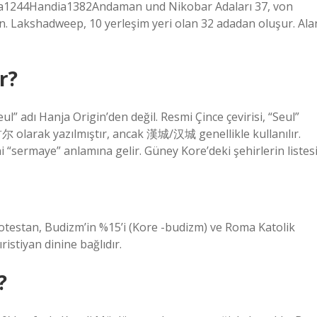
ia1244Handia1382Andaman und Nikobar Adaları 37, von
. Lakshadweep, 10 yerleşim yeri olan 32 adadan oluşur. Ala
r?
l” adı Hanja Origin’den değil. Resmi Çince çevirisi, “Seul”
 olarak yazılmıştır, ancak 漢城/汉城 genellikle kullanılır.
i “sermaye” anlamına gelir. Güney Kore’deki şehirlerin listes
rotestan, Budizm’in %15’i (Kore -budizm) ve Roma Katolik
istiyan dinine bağlıdır.
?