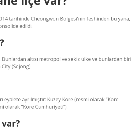
ne ilçe var?
2014 tarihinde Cheongwon Bölgesi’nin feshinden bu yana,
nsolide edildi.
?
 Bunlardan altısı metropol ve sekiz ülke ve bunlardan biri
 City (Sejong).
rı eyalete ayrılmıştır: Kuzey Kore (resmi olarak “Kore
i olarak “Kore Cumhuriyeti”).
 var?