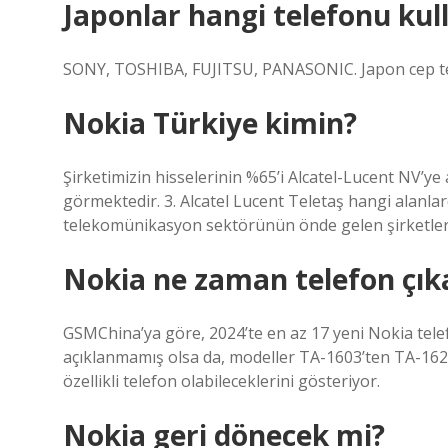
Japonlar hangi telefonu kul
SONY, TOSHIBA, FUJITSU, PANASONIC. Japon cep tele
Nokia Türkiye kimin?
Şirketimizin hisselerinin %65’i Alcatel-Lucent NV’ye a
görmektedir. 3. Alcatel Lucent Teletaş hangi alanla
telekomünikasyon sektörünün önde gelen şirketleri
Nokia ne zaman telefon çık
GSMChina’ya göre, 2024’te en az 17 yeni Nokia telefo
açıklanmamış olsa da, modeller TA-1603’ten TA-1628
özellikli telefon olabileceklerini gösteriyor.
Nokia geri dönecek mi?