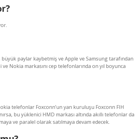
or?
yor.
da büyük paylar kaybetmiş ve Apple ve Samsung tarafından
işi ve Nokia markasını cep telefonlarında on yıl boyunca
okia telefonlar Foxconn’un yan kuruluşu Foxconn FIH
anırsa, bu yüklenici HMD markası altında akıllı telefonlar da
maya ve paralel olarak satılmaya devam edecek.
r mu?