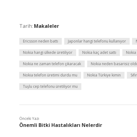
Tarih:
Makaleler
Ericsson neden battı
Japonlar hangi telefonu kullanıyor
Nokia hangi ülkede üretiliyor
Nokia kaç adet sattı
Nokia
Nokia ne zaman telefon çıkaracak
Nokia neden basarisiz old
Nokia telefon üretimi durdu mu
Nokia Türkiye kimin
Sıfı
Tuşlu cep telefonu üretiliyor mu
Önceki Yazı
Önemli Bitki Hastalıkları Nelerdir