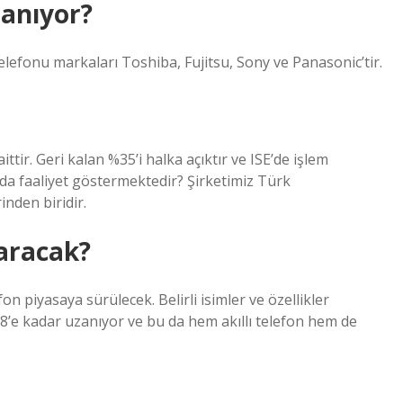
lanıyor?
fonu markaları Toshiba, Fujitsu, Sony ve Panasonic’tir.
ittir. Geri kalan %35’i halka açıktır ve ISE’de işlem
rda faaliyet göstermektedir? Şirketimiz Türk
nden biridir.
aracak?
n piyasaya sürülecek. Belirli isimler ve özellikler
’e kadar uzanıyor ve bu da hem akıllı telefon hem de