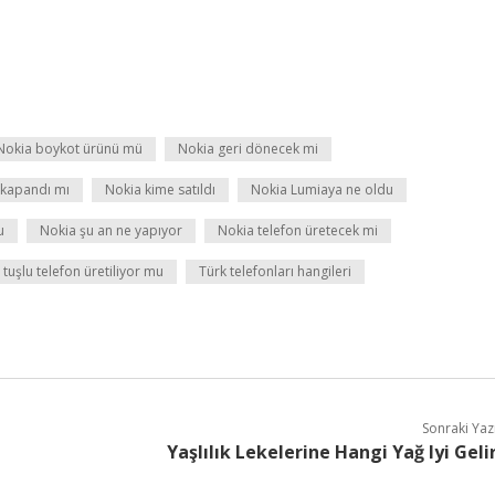
Nokia boykot ürünü mü
Nokia geri dönecek mi
 kapandı mı
Nokia kime satıldı
Nokia Lumiaya ne oldu
u
Nokia şu an ne yapıyor
Nokia telefon üretecek mi
r tuşlu telefon üretiliyor mu
Türk telefonları hangileri
Sonraki Yaz
Yaşlılık Lekelerine Hangi Yağ Iyi Geli