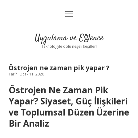
menüyü
Anasayfa
aç
Gizlilik Politikası
Uygulama ve Eğlence
Yasal Uyarı
Teknolojiyle dolu neşeli keşifler!
Hakkımızda
Östrojen ne zaman pik yapar ?
Tarih: Ocak 11, 2026
Östrojen Ne Zaman Pik
Yapar? Siyaset, Güç İlişkileri
ve Toplumsal Düzen Üzerine
Bir Analiz