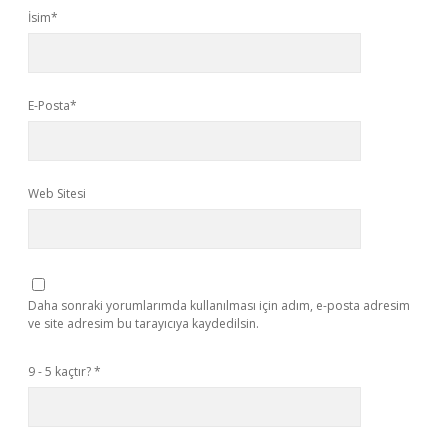
İsim*
E-Posta*
Web Sitesi
Daha sonraki yorumlarımda kullanılması için adım, e-posta adresim
ve site adresim bu tarayıcıya kaydedilsin.
9 - 5 kaçtır?
*