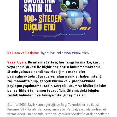
Reklam ve İletişim:
Skype: live:.cid.575569c608265c69
Yasal Uyarı:
Bu internet sitesi, herhangi bir marka, kurum
veya şahıs şirketi ile hiçbir bağlantısı bulunmamaktadır.
Sitede yalnızca kendi hazırladığımız makaleler
paylaşılmaktadır. Burada yer alan içerikler haber niteliği
taşımamakta olup, gerçek kurum ve kişiler hakkında
paylaşım yapılmamaktadır. Gerçek kurum ve kişiler ile isim
benzerlikleri tamamen tesadüfidir. Sitemizdeki bilgiler
taslak halindedir ve tavsiye niteliği taşımazlar.
Sitemiz, 5651 Sayılı Kanun gereğince Bilgi Teknolojileri ve İletişim
Kurumu (BTK) tarafından onaylanmış bir Yer Sağlayıcı olarak hizmet
vermektedir. Bu nedenle, sitedeki içerikleri proaktif olarak denetleme