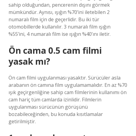
sahip olduğundan, pencerenin dışını görmek
mümkündür. Aynısı, ışığın %70’ini iletebilen 2
numaralı film için de geçerlidir. Bu iki tür
otomobillerde kullanılır. 3 numaralı film ışığın
%55’ini, 4 numaralı film ise ışığın %40’ını iletir.
Ön cama 0.5 cam filmi
yasak mı?
Ön cam filmi uygulanması yasaktır. Sürücüler asla
arabanın ön camına film uygulamamalıdır. En az %70
ışık geçirgenliğine sahip cam filmlerinin kullanımı ön
cam hariç tüm camlarda izinlidir. Filmlerin
uygulanması sürücünün görüşünü
bozabileceğinden, bu konuda kısıtlamalar
getirilmiştir.