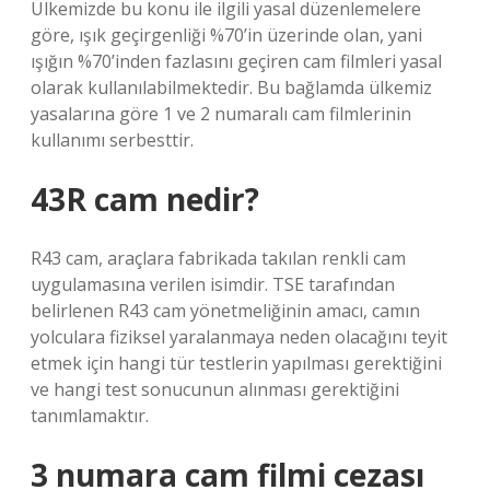
Ülkemizde bu konu ile ilgili yasal düzenlemelere
göre, ışık geçirgenliği %70’in üzerinde olan, yani
ışığın %70’inden fazlasını geçiren cam filmleri yasal
olarak kullanılabilmektedir. Bu bağlamda ülkemiz
yasalarına göre 1 ve 2 numaralı cam filmlerinin
kullanımı serbesttir.
43R cam nedir?
R43 cam, araçlara fabrikada takılan renkli cam
uygulamasına verilen isimdir. TSE tarafından
belirlenen R43 cam yönetmeliğinin amacı, camın
yolculara fiziksel yaralanmaya neden olacağını teyit
etmek için hangi tür testlerin yapılması gerektiğini
ve hangi test sonucunun alınması gerektiğini
tanımlamaktır.
3 numara cam filmi cezası