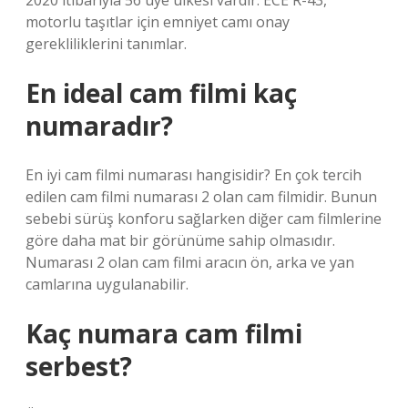
2020 itibarıyla 56 üye ülkesi vardır. ECE R-43,
motorlu taşıtlar için emniyet camı onay
gerekliliklerini tanımlar.
En ideal cam filmi kaç
numaradır?
En iyi cam filmi numarası hangisidir? En çok tercih
edilen cam filmi numarası 2 olan cam filmidir. Bunun
sebebi sürüş konforu sağlarken diğer cam filmlerine
göre daha mat bir görünüme sahip olmasıdır.
Numarası 2 olan cam filmi aracın ön, arka ve yan
camlarına uygulanabilir.
Kaç numara cam filmi
serbest?