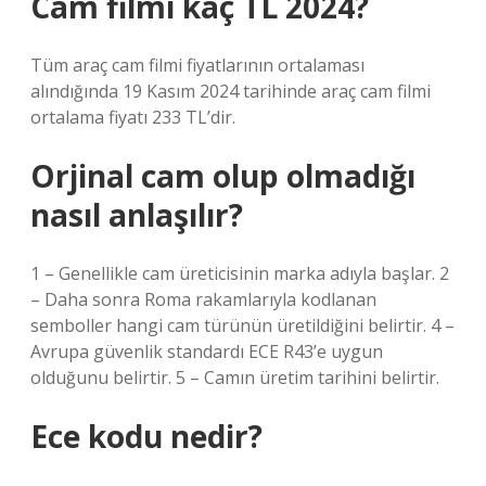
Cam filmi kaç TL 2024?
Tüm araç cam filmi fiyatlarının ortalaması
alındığında 19 Kasım 2024 tarihinde araç cam filmi
ortalama fiyatı 233 TL’dir.
Orjinal cam olup olmadığı
nasıl anlaşılır?
1 – Genellikle cam üreticisinin marka adıyla başlar. 2
– Daha sonra Roma rakamlarıyla kodlanan
semboller hangi cam türünün üretildiğini belirtir. 4 –
Avrupa güvenlik standardı ECE R43’e uygun
olduğunu belirtir. 5 – Camın üretim tarihini belirtir.
Ece kodu nedir?