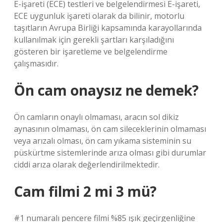
E-işareti (ECE) testleri ve belgelendirmesi E-işareti,
ECE uygunluk işareti olarak da bilinir, motorlu
taşıtların Avrupa Birliği kapsamında karayollarında
kullanılmak için gerekli şartları karşıladığını
gösteren bir işaretleme ve belgelendirme
çalışmasıdır.
Ön cam onaysız ne demek?
Ön camların onaylı olmaması, aracın sol dikiz
aynasının olmaması, ön cam sileceklerinin olmaması
veya arızalı olması, ön cam yıkama sisteminin su
püskürtme sistemlerinde arıza olması gibi durumlar
ciddi arıza olarak değerlendirilmektedir.
Cam filmi 2 mi 3 mü?
#1 numaralı pencere filmi %85 ışık geçirgenliğine