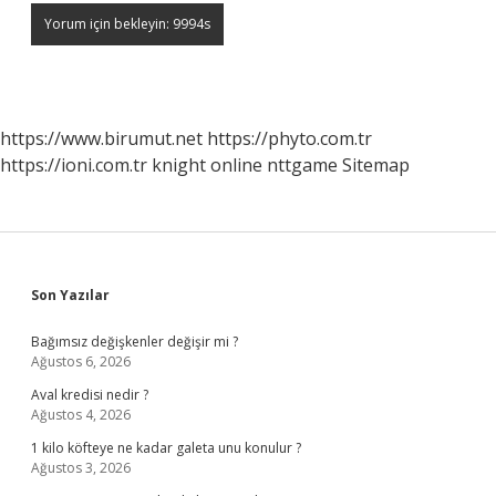
https://www.birumut.net
https://phyto.com.tr
https://ioni.com.tr
knight online
nttgame
Sitemap
Sidebar
Son Yazılar
Bağımsız değişkenler değişir mi ?
Ağustos 6, 2026
Aval kredisi nedir ?
Ağustos 4, 2026
1 kilo köfteye ne kadar galeta unu konulur ?
Ağustos 3, 2026