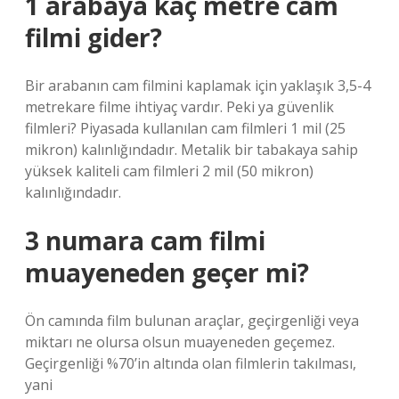
1 arabaya kaç metre cam
filmi gider?
Bir arabanın cam filmini kaplamak için yaklaşık 3,5-4
metrekare filme ihtiyaç vardır. Peki ya güvenlik
filmleri? Piyasada kullanılan cam filmleri 1 mil (25
mikron) kalınlığındadır. Metalik bir tabakaya sahip
yüksek kaliteli cam filmleri 2 mil (50 mikron)
kalınlığındadır.
3 numara cam filmi
muayeneden geçer mi?
Ön camında film bulunan araçlar, geçirgenliği veya
miktarı ne olursa olsun muayeneden geçemez.
Geçirgenliği %70’in altında olan filmlerin takılması,
yani