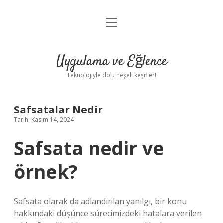
menüyü
Anasayfa
aç
Gizlilik Politikası
Uygulama ve Eğlence
Yasal Uyarı
Teknolojiyle dolu neşeli keşifler!
Hakkımızda
Safsatalar Nedir
Tarih: Kasım 14, 2024
Safsata nedir ve
örnek?
Safsata olarak da adlandırılan yanılgı, bir konu
hakkındaki düşünce sürecimizdeki hatalara verilen