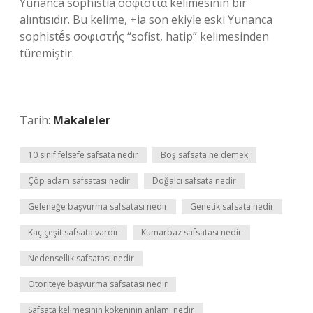
Yunanca sophistía σοφιστία kelimesinin bir
alıntısıdır. Bu kelime, +ia son ekiyle eski Yunanca
sophistḗs σοφιστής “sofist, hatip” kelimesinden
türemiştir.
Tarih:
Makaleler
10 sınıf felsefe safsata nedir
Boş safsata ne demek
Çöp adam safsatası nedir
Doğalcı safsata nedir
Geleneğe başvurma safsatası nedir
Genetik safsata nedir
Kaç çeşit safsata vardır
Kumarbaz safsatası nedir
Nedensellik safsatası nedir
Otoriteye başvurma safsatası nedir
Safsata kelimesinin kökeninin anlamı nedir