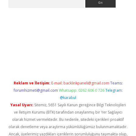
exper
Reklam ve İletişim:
E-mail:
backlinkpaneli@gmail.com
Teams:
forumhizmeti@gmail.com
Whatsapp: 0262 606 0 726
Telegram:
@karabul
Yasal Uyarı:
Sitemiz, 5651 Sayılı Kanun gereğince Bilgi Teknolojileri
ve İletişim Kurumu (BTK) tarafından onaylanmış bir Yer Sağlayıcı
olarak hizmet vermektedir. Bu nedenle, sitedeki içerikleri proaktif
olarak denetleme veya araştırma yükümlülüğümüz bulunmamaktadır.
Ancak, üyelerimiz yazdıkları içeriklerin sorumluluğunu taşımakta olup,