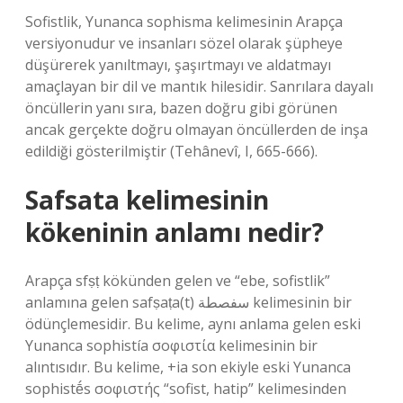
Sofistlik, Yunanca sophisma kelimesinin Arapça
versiyonudur ve insanları sözel olarak şüpheye
düşürerek yanıltmayı, şaşırtmayı ve aldatmayı
amaçlayan bir dil ve mantık hilesidir. Sanrılara dayalı
öncüllerin yanı sıra, bazen doğru gibi görünen
ancak gerçekte doğru olmayan öncüllerden de inşa
edildiği gösterilmiştir (Tehânevî, I, 665-666).
Safsata kelimesinin
kökeninin anlamı nedir?
Arapça sfṣṭ kökünden gelen ve “ebe, sofistlik”
anlamına gelen safṣaṭa(t) سفصطة kelimesinin bir
ödünçlemesidir. Bu kelime, aynı anlama gelen eski
Yunanca sophistía σοφιστία kelimesinin bir
alıntısıdır. Bu kelime, +ia son ekiyle eski Yunanca
sophistḗs σοφιστής “sofist, hatip” kelimesinden