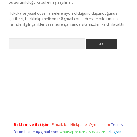
bu sorumluluğu kabul etmiş sayılırlar.
Hukuka ve yasal düzenlemelere aykırı olduğunu düşündüğünüz
içerikleri,
backlinkpanelicomtr@gmail.com
adresine bildirmeniz
halinde, ilgili içerikler yasal süre içerisinde sitemizden kaldırılacaktır.
Arama
exper
Reklam ve İletişim:
E-mail:
backlinkpaneli@gmail.com
Teams:
forumhizmeti@gmail.com
Whatsapp: 0262 606 0 726
Telegram: