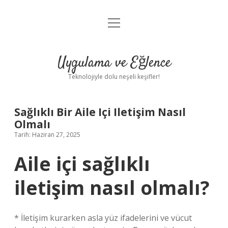
menüyü
Anasayfa
aç
Gizlilik Politikası
Uygulama ve Eğlence
Yasal Uyarı
Teknolojiyle dolu neşeli keşifler!
Hakkımızda
Sağlıklı Bir Aile Içi Iletişim Nasıl
Olmalı
Tarih: Haziran 27, 2025
Aile içi sağlıklı
iletişim nasıl olmalı?
* İletişim kurarken asla yüz ifadelerini ve vücut