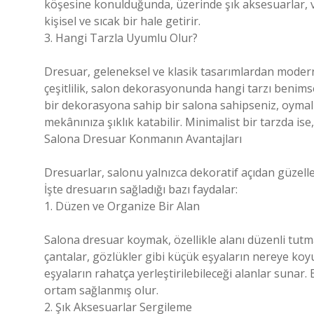
köşesine konulduğunda, üzerinde şık aksesuarlar, va
kişisel ve sıcak bir hale getirir.
3. Hangi Tarzla Uyumlu Olur?
Dresuar, geleneksel ve klasik tasarımlardan modern
çeşitlilik, salon dekorasyonunda hangi tarzı benims
bir dekorasyona sahip bir salona sahipseniz, oymal
mekânınıza şıklık katabilir. Minimalist bir tarzda is
Salona Dresuar Konmanın Avantajları
Dresuarlar, salonu yalnızca dekoratif açıdan güzelle
İşte dresuarın sağladığı bazı faydalar:
1. Düzen ve Organize Bir Alan
Salona dresuar koymak, özellikle alanı düzenli tutm
çantalar, gözlükler gibi küçük eşyaların nereye koy
eşyaların rahatça yerleştirilebileceği alanlar sunar.
ortam sağlanmış olur.
2. Şık Aksesuarlar Sergileme