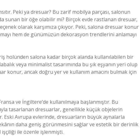
ansıtır. Peki ya dresuar? Bu zarif mobilya parçası, salonun
rada sunan bir öğe olabilir mi? Birçok evde rastlanan dresuar,
eçenek olarak karşımıza çıkıyor. Peki, salona dresuar konur
ıkmayı hem de günümüzün dekorasyon trendlerini anlamayı
riş holünden salona kadar birçok alanda kullanılabilen bir
balık veya minimalist tasarımında bu şık eşyanın yeri olup
uar konur, ancak doğru yer ve kullanım amacını bulmak için
 Fransa ve İngiltere’de kullanılmaya başlanmıştır. Bu
la tasarlanan dresuarlar, genellikle küçük objelerin
dır. Eski Avrupa evlerinde, dresuarların büyük aynalarla
mekânın daha geniş görünmesini sağlar ve estetik bir derinlik
işçiliği ile özenle işlenmişti.