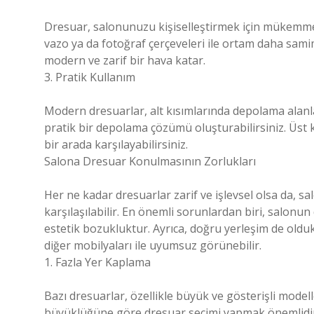
Dresuar, salonunuzu kişiselleştirmek için mükemmel b
vazo ya da fotoğraf çerçeveleri ile ortam daha samimi
modern ve zarif bir hava katar.
3. Pratik Kullanım
Modern dresuarlar, alt kısımlarında depolama alanla
pratik bir depolama çözümü oluşturabilirsiniz. Üst kıs
bir arada karşılayabilirsiniz.
Salona Dresuar Konulmasının Zorlukları
Her ne kadar dresuarlar zarif ve işlevsel olsa da, 
karşılaşılabilir. En önemli sorunlardan biri, salon
estetik bozukluktur. Ayrıca, doğru yerleşim de oldu
diğer mobilyaları ile uyumsuz görünebilir.
1. Fazla Yer Kaplama
Bazı dresuarlar, özellikle büyük ve gösterişli model
büyüklüğüne göre dresuar seçimi yapmak önemlidir