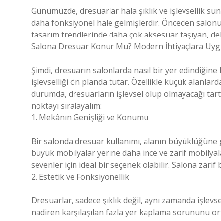
Günümüzde, dresuarlar hala şıklık ve işlevsellik s
daha fonksiyonel hale gelmişlerdir. Önceden salon
tasarım trendlerinde daha çok aksesuar taşıyan, deko
Salona Dresuar Konur Mu? Modern İhtiyaçlara Uy
Şimdi, dresuarın salonlarda nasıl bir yer edindiğine
işlevselliği ön planda tutar. Özellikle küçük alanlar
durumda, dresuarların işlevsel olup olmayacağı tart
noktayı sıralayalım:
1. Mekânın Genişliği ve Konumu
Bir salonda dresuar kullanımı, alanın büyüklüğüne g
büyük mobilyalar yerine daha ince ve zarif mobilyala
sevenler için ideal bir seçenek olabilir. Salona zari
2. Estetik ve Fonksiyonellik
Dresuarlar, sadece şıklık değil, aynı zamanda işlevs
nadiren karşılaşılan fazla yer kaplama sorununu ort