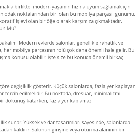
unmakla birlikte, modern yaşamın hızına uyum sağlamak için
un odak noktalarından biri olan bu mobilya parçası, günümü
ratif işlevi olan bir öğe olarak karşımıza çıkmaktadır.
gun Mu?
 bakalım. Modern evlerde salonlar, genellikle rahatlık ve
da, her mobilya parçasının rolü çok daha önemli hale gelir. Bu
ışma konusu olabilir. İşte size bu konuda önemli birkaç
öre değişiklik gösterir. Küçük salonlarda, fazla yer kaplaya
r tercih edilmelidir. Bu noktada, dresuar, minimalizmi
f bir dokunuş katarken, fazla yer kaplamaz.
ellik sunar. Yüksek ve dar tasarımları sayesinde, salonlarda
adan kaldırır. Salonun girişine veya oturma alanının bir