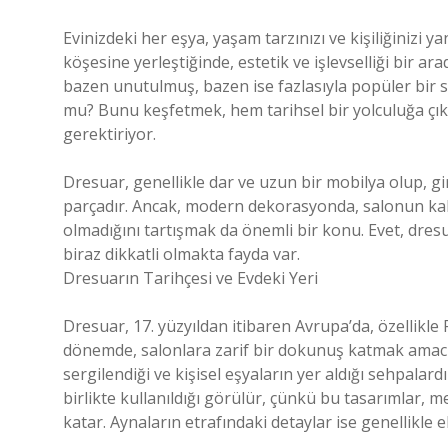
Evinizdeki her eşya, yaşam tarzınızı ve kişiliğinizi y
köşesine yerleştiğinde, estetik ve işlevselliği bir a
bazen unutulmuş, bazen ise fazlasıyla popüler bir s
mu? Bunu keşfetmek, hem tarihsel bir yolculuğa ç
gerektiriyor.
Dresuar, genellikle dar ve uzun bir mobilya olup, gi
parçadır. Ancak, modern dekorasyonda, salonun kala
olmadığını tartışmak da önemli bir konu. Evet, dres
biraz dikkatli olmakta fayda var.
Dresuarın Tarihçesi ve Evdeki Yeri
Dresuar, 17. yüzyıldan itibaren Avrupa’da, özellikle
dönemde, salonlara zarif bir dokunuş katmak amacıy
sergilendiği ve kişisel eşyaların yer aldığı sehpalar
birlikte kullanıldığı görülür, çünkü bu tasarımlar, 
katar. Aynaların etrafındaki detaylar ise genellikle el 