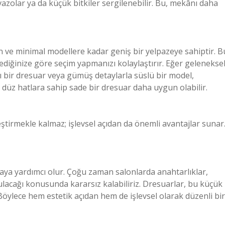
zolar ya da küçük bitkiler sergilenebilir. Bu, mekânı daha
 ve minimal modellere kadar geniş bir yelpazeye sahiptir. B
ediğinize göre seçim yapmanızı kolaylaştırır. Eğer gelenekse
ı bir dresuar veya gümüş detaylarla süslü bir model,
e, düz hatlara sahip sade bir dresuar daha uygun olabilir.
ştirmekle kalmaz; işlevsel açıdan da önemli avantajlar sunar
aya yardımcı olur. Çoğu zaman salonlarda anahtarlıklar,
ulacağı konusunda kararsız kalabiliriz. Dresuarlar, bu küçük
 Böylece hem estetik açıdan hem de işlevsel olarak düzenli bir