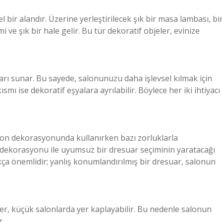
ir alandır. Üzerine yerleştirilecek şık bir masa lambası, bi
 ve şık bir hale gelir. Bu tür dekoratif objeler, evinize
rı sunar. Bu sayede, salonunuzu daha işlevsel kılmak için
mı ise dekoratif eşyalara ayrılabilir. Böylece her iki ihtiyacı
salon dekorasyonunda kullanırken bazı zorluklarla
un dekorasyonu ile uyumsuz bir dresuar seçiminin yaratacağı
kça önemlidir; yanlış konumlandırılmış bir dresuar, salonun
ler, küçük salonlarda yer kaplayabilir. Bu nedenle salonun
.