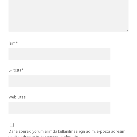
İsim*
E-Posta*
Web Sitesi
Daha sonraki yorumlarımda kullanılması için adım, e-posta adresim
ve site adresim bu tarayıcıya kaydedilsin.