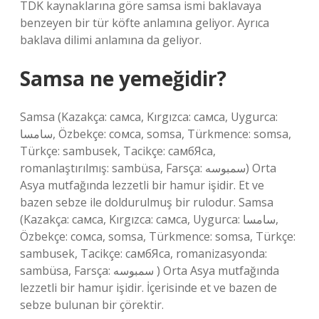
TDK kaynaklarına göre samsa ismi baklavaya
benzeyen bir tür köfte anlamına geliyor. Ayrıca
baklava dilimi anlamına da geliyor.
Samsa ne yemeğidir?
Samsa (Kazakça: самса, Kırgızca: самса, Uygurca:
سامسا, Özbekçe: сомса, somsa, Türkmence: somsa,
Türkçe: sambusek, Tacikçe: самбЯса,
romanlaştırılmış: sambüsa, Farsça: سمبوسه) Orta
Asya mutfağında lezzetli bir hamur işidir. Et ve
bazen sebze ile doldurulmuş bir rulodur. Samsa
(Kazakça: самса, Kırgızca: самса, Uygurca: سامسا,
Özbekçe: сомса, somsa, Türkmence: somsa, Türkçe:
sambusek, Tacikçe: самбЯса, romanizasyonda:
sambüsa, Farsça: سمبوسه ) Orta Asya mutfağında
lezzetli bir hamur işidir. İçerisinde et ve bazen de
sebze bulunan bir çörektir.