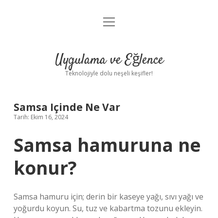
menüyü
Anasayfa
aç
Gizlilik Politikası
Uygulama ve Eğlence
Yasal Uyarı
Teknolojiyle dolu neşeli keşifler!
Hakkımızda
Samsa Içinde Ne Var
Tarih: Ekim 16, 2024
Samsa hamuruna ne
konur?
Samsa hamuru için; derin bir kaseye yağı, sıvı yağı ve
yoğurdu koyun. Su, tuz ve kabartma tozunu ekleyin.