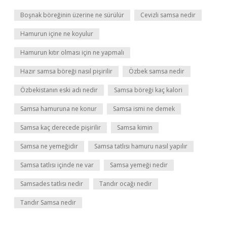
Boşnak böreğinin üzerine ne sürülür
Cevizli samsa nedir
Hamurun içine ne koyulur
Hamurun kıtır olması için ne yapmalı
Hazır samsa böreği nasıl pişirilir
Özbek samsa nedir
Özbekistanın eski adı nedir
Samsa böreği kaç kalori
Samsa hamuruna ne konur
Samsa ismi ne demek
Samsa kaç derecede pişirilir
Samsa kimin
Samsa ne yemeğidir
Samsa tatlısı hamuru nasıl yapılır
Samsa tatlısı içinde ne var
Samsa yemeği nedir
Samsades tatlısı nedir
Tandır ocağı nedir
Tandır Samsa nedir