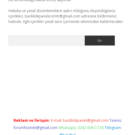
Hukuka ve yasal düzenlemelere aykırı olduğunu düşündüğünüz
içerikleri,
backlinkpanelicomtr@gmail.com
adresine bildirmeniz
halinde, ilgili içerikler yasal süre içerisinde sitemizden kaldırılacaktır.
Arama
r
Reklam ve İletişim:
E-mail:
backlinkpaneli@gmail.com
Teams:
forumhizmeti@gmail.com
Whatsapp: 0262 606 0 726
Telegram:
@karabul