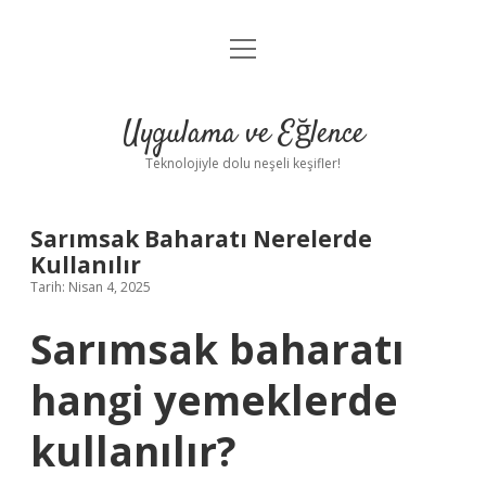
menüyü
Anasayfa
aç
Gizlilik Politikası
Uygulama ve Eğlence
Yasal Uyarı
Teknolojiyle dolu neşeli keşifler!
Hakkımızda
Sarımsak Baharatı Nerelerde
Kullanılır
Tarih: Nisan 4, 2025
Sarımsak baharatı
hangi yemeklerde
kullanılır?