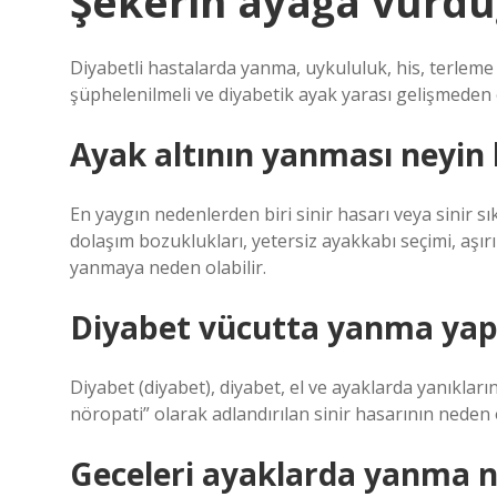
Şekerin ayağa vurduğ
Diyabetli hastalarda yanma, uykululuk, his, terleme 
şüphelenilmeli ve diyabetik ayak yarası gelişmeden 
Ayak altının yanması neyin be
En yaygın nedenlerden biri sinir hasarı veya sinir sık
dolaşım bozuklukları, yetersiz ayakkabı seçimi, aşırı
yanmaya neden olabilir.
Diyabet vücutta yanma yap
Diyabet (diyabet), diyabet, el ve ayaklarda yanıkları
nöropati” olarak adlandırılan sinir hasarının neden 
Geceleri ayaklarda yanma n