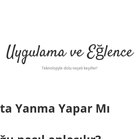
Uygulama ve Eğlence
Teknolojiyle dolu neşeli keşifler!
kta Yanma Yapar Mı