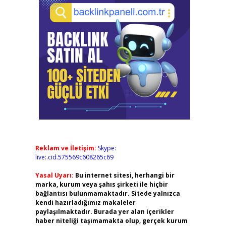
Reklam ve İletişim:
Skype:
live:.cid.575569c608265c69
Yasal Uyarı:
Bu internet sitesi, herhangi bir
marka, kurum veya şahıs şirketi ile hiçbir
bağlantısı bulunmamaktadır. Sitede yalnızca
kendi hazırladığımız makaleler
paylaşılmaktadır. Burada yer alan içerikler
haber niteliği taşımamakta olup, gerçek kurum