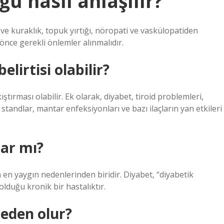
u nasıl anlaşılır?
ve kuraklık, topuk yırtığı, nöropati ve vaskülopatiden
önce gerekli önlemler alınmalıdır.
lirtisi olabilir?
ıştırması olabilir. Ek olarak, diyabet, tiroid problemleri,
 standlar, mantar enfeksiyonları ve bazı ilaçların yan etkileri
ar mı?
n en yaygın nedenlerinden biridir. Diyabet, “diyabetik
olduğu kronik bir hastalıktır.
eden olur?