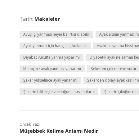
Tarih:
Makaleler
Avuç içi yanması neyin belirtisi olabilir
Ayak altının yanması ney
Ayak yanması için hangi ilaç kullanılır
Ayaktaki yanma hissi nas
Diyabet vücutta yanma yapar mı
Diyabetik ayak ne zaman kesi
Menopoz ayak yanması yapar mı
Şeker en çok nereye vurur
Şeker yükselince ayak yanar mı
Şekerden dolayı ayak kesilir 
Şekerin böbreğe vurduğunu nasıl anlarız
Şekerin çıktığını nas
Önceki Yazı
Müşebbek Kelime Anlamı Nedir