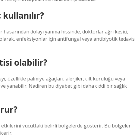
kullanılır?
nir hasarından dolayı yanma hissinde, doktorlar ağrı kesici,
olarak, enfeksiyonlar için antifungal veya antibiyotik tedavis
isi olabilir?
, özellikle palmiye ağaçları, alerjiler, cilt kuruluğu veya
 ve yanabilir. Nadiren bu diyabet gibi daha ciddi bir sağlık
urur?
 etkilerini vücuttaki belirli bölgelerde gösterir. Bu bölgeler
içerir.