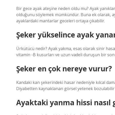
Bir gece ayak ateşine neden oldu mu? Ayak yanıkla
olduğunu söylemek mümkündür. Buna ek olarak, ayakka
ayaklardaki mantarlar geceleri ortaya çıkabilir.
Şeker yükselince ayak yana
Ürkütücü nedir? Ayak yakma, esas olarak sinir hasarı
vitamin -B kusurları ve uzun vadeli duruşun bir so
Şeker en çok nereye vurur?
Kandaki kan şekerindeki hasar nedeniyle kılcal damar
Diyabetten kaynaklanan görsel yetenek bozulabilir 
Ayaktaki yanma hissi nasıl 