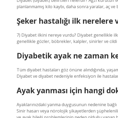
Diyabet (diyabet) belirtileri nelerdir? Ağzı kurutun 
planlanmamış kilo kaybı, daha sonra yaralar, aç ve
Şeker hastalığı ilk nerelere 
7) Diyabet ilkini nereye vurdu? Diyabet genellikle ilk
genellikle gözler, böbrekler, kalpler, sinirler ve cildi 
Diyabetik ayak ne zaman kes
Tüm diyabet hastaları göz önüne alındığında, yaşam
Diyabet ve diyabet nedeniyle enfeksiyon ile hastaları
Ayak yanması için hangi dok
Ayaklarınızdaki yanma duygusunun nedenine bağlı ol
Sinir hasarı veya nörolojik şikayetlerden şüphelenil
ve ayak bileği problemlerinin neden olduğu yanan bi