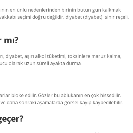
rının en ünlü nedenlerinden birinin bütün gün kalkmak
bı seçimi doğru değildir, diyabet (diyabet), sinir reçeli,
r mı?
, diyabet, aşırı alkol tüketimi, toksinlere maruz kalma,
nucu olarak uzun süreli ayakta durma.
lar bloke edilir. Gözler bu ablukanın en çok hissedilir.
ve daha sonraki aşamalarda görsel kayıp kaybedilebilir.
geçer?