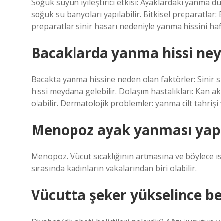
Soğuk suyun iyileştirici etkisi: Ayaklardaki yanma du
soğuk su banyoları yapılabilir. Bitkisel preparatlar: B1
preparatlar sinir hasarı nedeniyle yanma hissini hafif
Bacaklarda yanma hissi neyin
Bacakta yanma hissine neden olan faktörler: Sinir s
hissi meydana gelebilir. Dolaşım hastalıkları: Kan a
olabilir. Dermatolojik problemler: yanma cilt tahrişi 
Menopoz ayak yanması yap
Menopoz. Vücut sıcaklığının artmasına ve böylece 
sırasında kadınların vakalarından biri olabilir.
Vücutta şeker yükselince bel