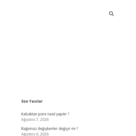
Sidebar
Son Yazılar
betexper
Kabaktan püre nasıl yapılır ?
Ağustos 7, 2026
Bağımsız değişkenler değişir mi ?
Ağustos 6, 2026