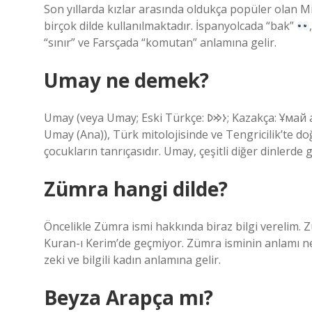
Son yıllarda kızlar arasında oldukça popüler olan Mi
birçok dilde kullanılmaktadır. İspanyolcada “bak”
“sınır” ve Farsçada “komutan” anlamına gelir.
Umay ne demek?
Umay (veya Umay; Eski Türkçe: 𐰆𐰢𐰖; Kazakça: Ұмай aна, Umay ana; Rusça: Ума́й / Ымай, Umáj / Ymaj, Türkçe:
Umay (Ana)), Türk mitolojisinde ve Tengricilik’te doğ
çocukların tanrıçasıdır. Umay, çeşitli diğer dinler
Zümra hangi dilde?
Öncelikle Zümra ismi hakkında biraz bilgi verelim. 
Kuran-ı Kerim’de geçmiyor. Zümra isminin anlamı nedi
zeki ve bilgili kadın anlamına gelir.
Beyza Arapça mı?