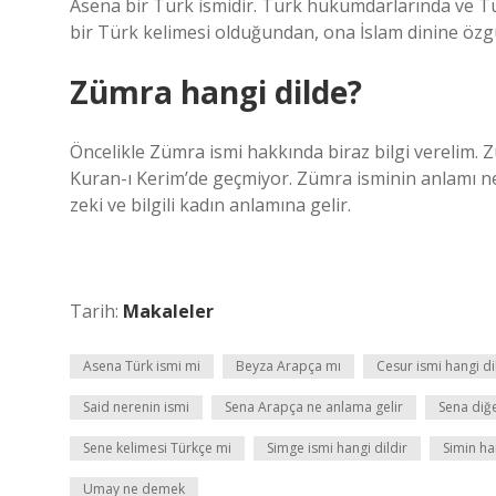
Asena bir Türk ismidir. Türk hükümdarlarında ve Tü
bir Türk kelimesi olduğundan, ona İslam dinine özgü 
Zümra hangi dilde?
Öncelikle Zümra ismi hakkında biraz bilgi verelim. 
Kuran-ı Kerim’de geçmiyor. Zümra isminin anlamı nedi
zeki ve bilgili kadın anlamına gelir.
Tarih:
Makaleler
Asena Türk ismi mi
Beyza Arapça mı
Cesur ismi hangi di
Said nerenin ismi
Sena Arapça ne anlama gelir
Sena diğ
Sene kelimesi Türkçe mi
Simge ismi hangi dildir
Simin ha
Umay ne demek