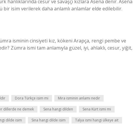
rk hanlıklarında cesur ve savaşçı kızlara Asena denir. Asena
bir isim verilerek daha anlamlı anlamlar elde edilebilir.
Zümra isminin cinsiyeti kız, kökeni Arapça, rengi pembe ve
r? Zümra ismi tam anlamıyla güzel, iyi, ahlaklı, cesur, yiğit,
ldir
Dora Türkçe isim mi
Mira isminin anlamı nedir
er dillerde ne demek
Sena hangi dilden
Sena Kürt ismi mi
ngi dilde isim
Sina hangi dilde isim
Talya ismi hangi ülkeye ait