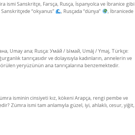
ra ismi Sanskritçe, Farsça, Rusça, İspanyolca ve İbranice gibi
, Sanskritçede “okyanus”
, Rusçada “dünya”
, İbranicede
urganlık tanrıçasıdır ve dolayısıyla kadınların, annelerin ve
de görülen yeryüzünün ana tanrıçalarına benzemektedir.
Zümra isminin cinsiyeti kız, kökeni Arapça, rengi pembe ve
r? Zümra ismi tam anlamıyla güzel, iyi, ahlaklı, cesur, yiğit,