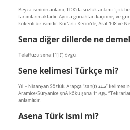
Beyza isminin anlamı; TDK’da sözlük anlamı “çok bey
tanımlanmaktadır. Ayrıca günahtan kaçınmış ve güna
kökenli bir isimdir. Kur’an-ı Kerim’de; Araf 108 ve N
Sena diğer dillerde ne deme
Telaffuzu sena: [1] (‘) övgü.
Sene kelimesi Türkçe mi?
Yıl – Nisanyan Sözlük. Arapça “san(t) سنة” kelimesinden türemiş bir kelimedir ve kökü snA’dır. Bu kelime
Aramice/Süryanice şnA kökü şənā שְׁנָא “1. “Tekrarlamak, geri dönmek, dönüştürmek, 2. yıl” kelimesiyle eş
anlamlıdır.
Asena Türk ismi mi?