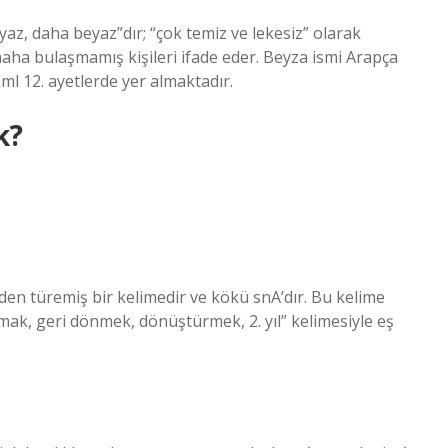
az, daha beyaz”dır; “çok temiz ve lekesiz” olarak
ha bulaşmamış kişileri ifade eder. Beyza ismi Arapça
eml 12. ayetlerde yer almaktadır.
k?