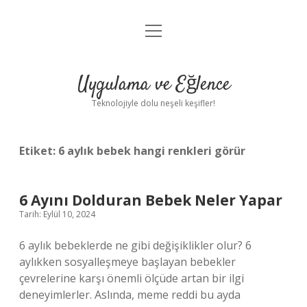
menüyü
Anasayfa
aç
Gizlilik Politikası
Uygulama ve Eğlence
Yasal Uyarı
Teknolojiyle dolu neşeli keşifler!
Hakkımızda
Etiket:
6 aylık bebek hangi renkleri görür
6 Ayını Dolduran Bebek Neler Yapar
Tarih: Eylül 10, 2024
6 aylık bebeklerde ne gibi değişiklikler olur? 6
aylıkken sosyalleşmeye başlayan bebekler
çevrelerine karşı önemli ölçüde artan bir ilgi
deneyimlerler. Aslında, meme reddi bu ayda