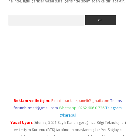
halinde, ilgili içerikler yasal süre içerisinde sitemizden kaldırılacaktır.
Arama
etexper
Reklam ve İletişim:
E-mail:
backlinkpaneli@gmail.com
Teams:
forumhizmeti@gmail.com
Whatsapp: 0262 606 0 726
Telegram:
@karabul
Yasal Uyarı:
Sitemiz, 5651 Sayılı Kanun gereğince Bilgi Teknolojileri
ve İletişim Kurumu (BTK) tarafından onaylanmış bir Yer Sağlayıcı