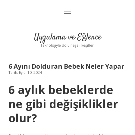
menüyü
Anasayfa
aç
Gizlilik Politikası
Uygulama ve Eğlence
Yasal Uyarı
Teknolojiyle dolu neşeli keşifler!
Hakkımızda
6 Ayını Dolduran Bebek Neler Yapar
Tarih: Eylül 10, 2024
6 aylık bebeklerde
ne gibi değişiklikler
olur?