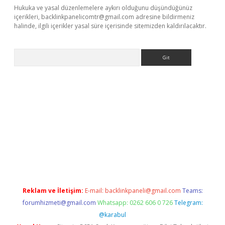
Hukuka ve yasal düzenlemelere aykırı olduğunu düşündüğünüz
içerikleri,
backlinkpanelicomtr@gmail.com
adresine bildirmeniz
halinde, ilgili içerikler yasal süre içerisinde sitemizden kaldırılacaktır.
Arama
etexper
Reklam ve İletişim:
E-mail:
backlinkpaneli@gmail.com
Teams:
forumhizmeti@gmail.com
Whatsapp: 0262 606 0 726
Telegram:
@karabul