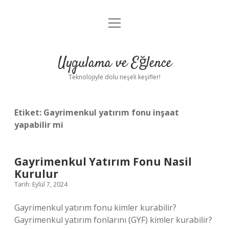
menüyü
Anasayfa
aç
Gizlilik Politikası
Uygulama ve Eğlence
Yasal Uyarı
Teknolojiyle dolu neşeli keşifler!
Hakkımızda
Etiket:
Gayrimenkul yatırım fonu inşaat
yapabilir mi
Gayrimenkul Yatırım Fonu Nasil
Kurulur
Tarih: Eylül 7, 2024
Gayrimenkul yatırım fonu kimler kurabilir?
Gayrimenkul yatırım fonlarını (GYF) kimler kurabilir?