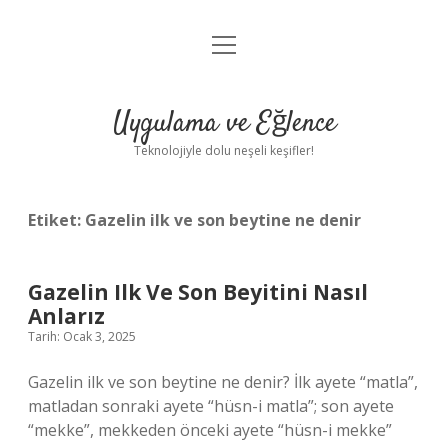
menüyü
Anasayfa
aç
Gizlilik Politikası
Uygulama ve Eğlence
Yasal Uyarı
Teknolojiyle dolu neşeli keşifler!
Hakkımızda
Etiket:
Gazelin ilk ve son beytine ne denir
Gazelin Ilk Ve Son Beyitini Nasıl
Anlarız
Tarih: Ocak 3, 2025
Gazelin ilk ve son beytine ne denir? İlk ayete “matla”,
matladan sonraki ayete “hüsn-i matla”; son ayete
“mekke”, mekkeden önceki ayete “hüsn-i mekke”