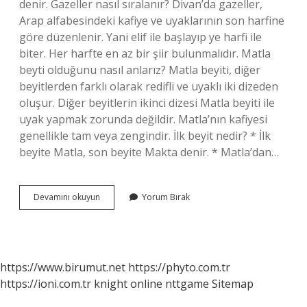
denir. Gazeller nasıl sıralanır? Divan’da gazeller,
Arap alfabesindeki kafiye ve uyaklarının son harfine
göre düzenlenir. Yani elif ile başlayıp ye harfi ile
biter. Her harfte en az bir şiir bulunmalıdır. Matla
beyti olduğunu nasıl anlarız? Matla beyiti, diğer
beyitlerden farklı olarak redifli ve uyaklı iki dizeden
oluşur. Diğer beyitlerin ikinci dizesi Matla beyiti ile
uyak yapmak zorunda değildir. Matla’nın kafiyesi
genellikle tam veya zengindir. İlk beyit nedir? * İlk
beyite Matla, son beyite Makta denir. * Matla’dan…
Gazelin
Devamını okuyun
Yorum Bırak
Ilk
Ve
Son
Beyitini
Nasıl
https://www.birumut.net
https://phyto.com.tr
Anlarız
https://ioni.com.tr
knight online
nttgame
Sitemap