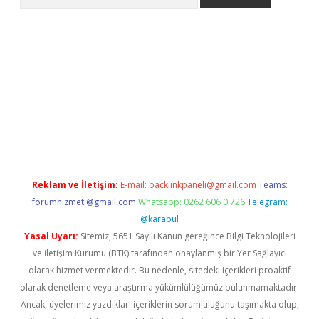
etexper
Reklam ve İletişim:
E-mail:
backlinkpaneli@gmail.com
Teams:
forumhizmeti@gmail.com
Whatsapp: 0262 606 0 726
Telegram:
@karabul
Yasal Uyarı:
Sitemiz, 5651 Sayılı Kanun gereğince Bilgi Teknolojileri
ve İletişim Kurumu (BTK) tarafından onaylanmış bir Yer Sağlayıcı
olarak hizmet vermektedir. Bu nedenle, sitedeki içerikleri proaktif
olarak denetleme veya araştırma yükümlülüğümüz bulunmamaktadır.
Ancak, üyelerimiz yazdıkları içeriklerin sorumluluğunu taşımakta olup,