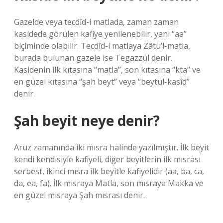
Gazelde veya tecdîd-i matlada, zaman zaman
kasidede görülen kafiye yenilenebilir, yani “aa”
biçiminde olabilir. Tecdîd-i matlaya Zâtü’l-matla,
burada bulunan gazele ise Tegazzül denir.
Kasidenin ilk kıtasına “matla”, son kıtasına “kta” ve
en güzel kıtasına “şah beyt” veya “beytül-kasîd”
denir.
Şah beyit neye denir?
Aruz zamanında iki mısra halinde yazılmıştır. İlk beyit
kendi kendisiyle kafiyeli, diğer beyitlerin ilk mısrası
serbest, ikinci mısra ilk beyitle kafiyelidir (aa, ba, ca,
da, ea, fa). İlk mısraya Matla, son mısraya Makka ve
en güzel mısraya Şah mısrası denir.