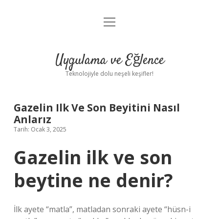
menüyü
Anasayfa
aç
Gizlilik Politikası
Uygulama ve Eğlence
Yasal Uyarı
Teknolojiyle dolu neşeli keşifler!
Hakkımızda
Gazelin Ilk Ve Son Beyitini Nasıl
Anlarız
Tarih: Ocak 3, 2025
Gazelin ilk ve son
beytine ne denir?
İlk ayete “matla”, matladan sonraki ayete “hüsn-i