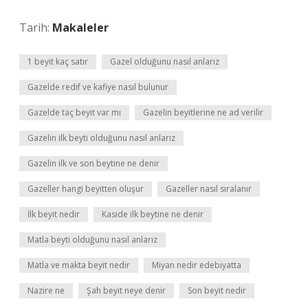
Tarih:
Makaleler
1 beyit kaç satır
Gazel olduğunu nasıl anlarız
Gazelde redif ve kafiye nasıl bulunur
Gazelde taç beyit var mı
Gazelin beyitlerine ne ad verilir
Gazelin ilk beyti olduğunu nasıl anlarız
Gazelin ilk ve son beytine ne denir
Gazeller hangi beyitten oluşur
Gazeller nasıl sıralanır
İlk beyit nedir
Kaside ilk beytine ne denir
Matla beyti olduğunu nasıl anlarız
Matla ve makta beyit nedir
Miyan nedir edebiyatta
Nazire ne
Şah beyit neye denir
Son beyit nedir