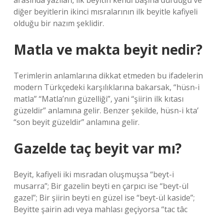
arasında yazılan, ilk beyitin kendi başına durduğu ve
diğer beyitlerin ikinci mısralarının ilk beyitle kafiyeli
olduğu bir nazım şeklidir.
Matla ve makta beyit nedir?
Terimlerin anlamlarına dikkat etmeden bu ifadelerin
modern Türkçedeki karşılıklarına bakarsak, “hüsn-i
matla” “Matla’nın güzelliği”, yani “şiirin ilk kıtası
güzeldir” anlamına gelir. Benzer şekilde, hüsn-i kta’
“son beyit güzeldir” anlamına gelir.
Gazelde taç beyit var mı?
Beyit, kafiyeli iki mısradan oluşmuşsa “beyt-i
musarra”; Bir gazelin beyti en çarpıcı ise “beyt-ül
gazel”; Bir şiirin beyti en güzel ise “beyt-ül kaside”;
Beyitte şairin adı veya mahlası geçiyorsa “tac tâc