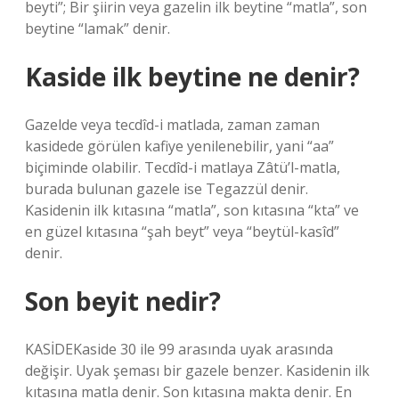
beyti”; Bir şiirin veya gazelin ilk beytine “matla”, son
beytine “lamak” denir.
Kaside ilk beytine ne denir?
Gazelde veya tecdîd-i matlada, zaman zaman
kasidede görülen kafiye yenilenebilir, yani “aa”
biçiminde olabilir. Tecdîd-i matlaya Zâtü’l-matla,
burada bulunan gazele ise Tegazzül denir.
Kasidenin ilk kıtasına “matla”, son kıtasına “kta” ve
en güzel kıtasına “şah beyt” veya “beytül-kasîd”
denir.
Son beyit nedir?
KASİDEKaside 30 ile 99 arasında uyak arasında
değişir. Uyak şeması bir gazele benzer. Kasidenin ilk
kıtasına matla denir. Son kıtasına makta denir. En