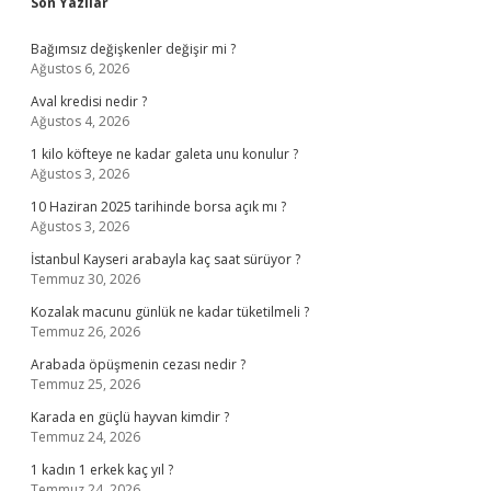
Sidebar
Son Yazılar
Bağımsız değişkenler değişir mi ?
Ağustos 6, 2026
Aval kredisi nedir ?
Ağustos 4, 2026
1 kilo köfteye ne kadar galeta unu konulur ?
Ağustos 3, 2026
10 Haziran 2025 tarihinde borsa açık mı ?
Ağustos 3, 2026
İstanbul Kayseri arabayla kaç saat sürüyor ?
Temmuz 30, 2026
Kozalak macunu günlük ne kadar tüketilmeli ?
Temmuz 26, 2026
Arabada öpüşmenin cezası nedir ?
Temmuz 25, 2026
Karada en güçlü hayvan kimdir ?
Temmuz 24, 2026
1 kadın 1 erkek kaç yıl ?
Temmuz 24, 2026