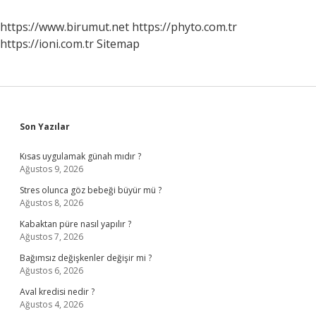
Psikoloji
https://www.birumut.net
https://phyto.com.tr
https://ioni.com.tr
Sitemap
Sidebar
Son Yazılar
Kısas uygulamak günah mıdır ?
Ağustos 9, 2026
Stres olunca göz bebeği büyür mü ?
Ağustos 8, 2026
Kabaktan püre nasıl yapılır ?
Ağustos 7, 2026
Bağımsız değişkenler değişir mi ?
Ağustos 6, 2026
Aval kredisi nedir ?
Ağustos 4, 2026