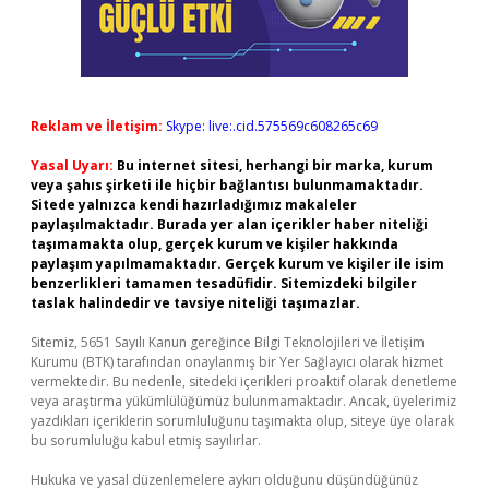
Reklam ve İletişim:
Skype: live:.cid.575569c608265c69
Yasal Uyarı:
Bu internet sitesi, herhangi bir marka, kurum
veya şahıs şirketi ile hiçbir bağlantısı bulunmamaktadır.
Sitede yalnızca kendi hazırladığımız makaleler
paylaşılmaktadır. Burada yer alan içerikler haber niteliği
taşımamakta olup, gerçek kurum ve kişiler hakkında
paylaşım yapılmamaktadır. Gerçek kurum ve kişiler ile isim
benzerlikleri tamamen tesadüfidir. Sitemizdeki bilgiler
taslak halindedir ve tavsiye niteliği taşımazlar.
Sitemiz, 5651 Sayılı Kanun gereğince Bilgi Teknolojileri ve İletişim
Kurumu (BTK) tarafından onaylanmış bir Yer Sağlayıcı olarak hizmet
vermektedir. Bu nedenle, sitedeki içerikleri proaktif olarak denetleme
veya araştırma yükümlülüğümüz bulunmamaktadır. Ancak, üyelerimiz
yazdıkları içeriklerin sorumluluğunu taşımakta olup, siteye üye olarak
bu sorumluluğu kabul etmiş sayılırlar.
Hukuka ve yasal düzenlemelere aykırı olduğunu düşündüğünüz