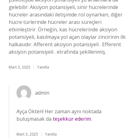
gelebilir: Aksiyon potansiyeli, sinir hücrelerinde
hücreler arasındaki iletişimde rol oynarken, diğer
hücre türlerinde hücreler arası süreçleri
etkinleştirir. Örneğin, kas hücrelerinde aksiyon
potansiyeli, kasılmaya yol açan olaylar zincirinin ilk
halkasıdır. Afferent aksiyon potansiyeli . Efferent
aksiyon potansiyeli . etrafında şekillenmiş.
Mart 3, 2025
Yanıtla
admin
Ayça Ökten! Her zaman aynı noktada
buluşmasak da
teşekkür ederim
.
Mart 3, 2025
Yanıtla