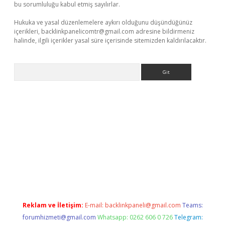
bu sorumluluğu kabul etmiş sayılırlar.
Hukuka ve yasal düzenlemelere aykırı olduğunu düşündüğünüz
içerikleri,
backlinkpanelicomtr@gmail.com
adresine bildirmeniz
halinde, ilgili içerikler yasal süre içerisinde sitemizden kaldırılacaktır.
Arama
xper
Reklam ve İletişim:
E-mail:
backlinkpaneli@gmail.com
Teams:
forumhizmeti@gmail.com
Whatsapp: 0262 606 0 726
Telegram: