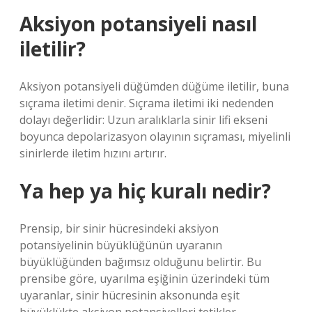
Aksiyon potansiyeli nasıl
iletilir?
Aksiyon potansiyeli düğümden düğüme iletilir, buna
sıçrama iletimi denir. Sıçrama iletimi iki nedenden
dolayı değerlidir: Uzun aralıklarla sinir lifi ekseni
boyunca depolarizasyon olayının sıçraması, miyelinli
sinirlerde iletim hızını artırır.
Ya hep ya hiç kuralı nedir?
Prensip, bir sinir hücresindeki aksiyon
potansiyelinin büyüklüğünün uyaranın
büyüklüğünden bağımsız olduğunu belirtir. Bu
prensibe göre, uyarılma eşiğinin üzerindeki tüm
uyaranlar, sinir hücresinin aksonunda eşit