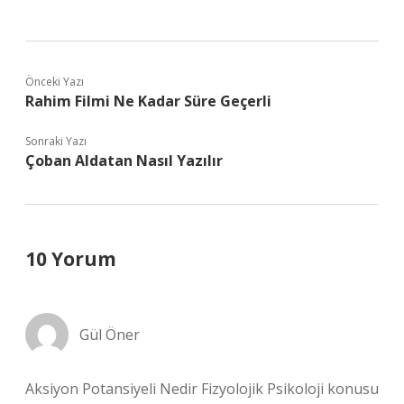
Önceki Yazı
Rahim Filmi Ne Kadar Süre Geçerli
Sonraki Yazı
Çoban Aldatan Nasıl Yazılır
10 Yorum
Gül Öner
Aksiyon Potansiyeli Nedir Fizyolojik Psikoloji konusu