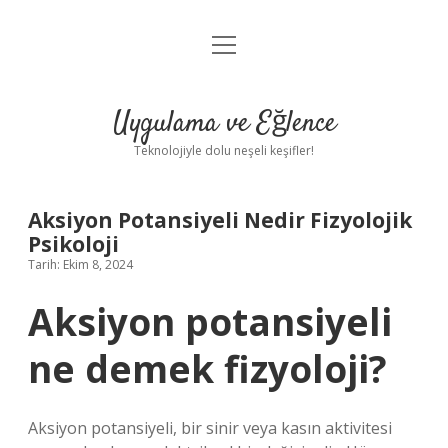
menüyü
Anasayfa
aç
Gizlilik Politikası
Uygulama ve Eğlence
Yasal Uyarı
Teknolojiyle dolu neşeli keşifler!
Hakkımızda
Aksiyon Potansiyeli Nedir Fizyolojik
Psikoloji
Tarih: Ekim 8, 2024
Aksiyon potansiyeli
ne demek fizyoloji?
Aksiyon potansiyeli, bir sinir veya kasın aktivitesi