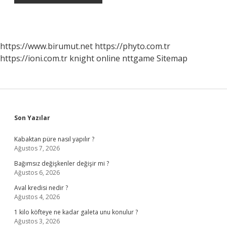
https://www.birumut.net
https://phyto.com.tr
https://ioni.com.tr
knight online
nttgame
Sitemap
Sidebar
Son Yazılar
Kabaktan püre nasıl yapılır ?
Ağustos 7, 2026
Bağımsız değişkenler değişir mi ?
Ağustos 6, 2026
Aval kredisi nedir ?
Ağustos 4, 2026
1 kilo köfteye ne kadar galeta unu konulur ?
Ağustos 3, 2026