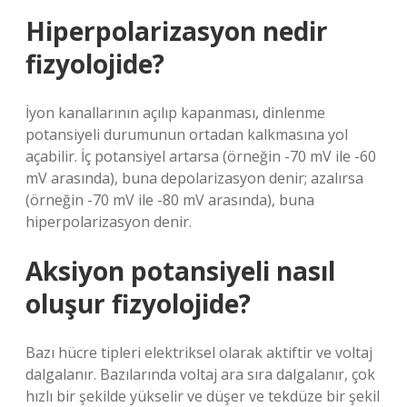
Hiperpolarizasyon nedir
fizyolojide?
İyon kanallarının açılıp kapanması, dinlenme
potansiyeli durumunun ortadan kalkmasına yol
açabilir. İç potansiyel artarsa ​​(örneğin -70 mV ile -60
mV arasında), buna depolarizasyon denir; azalırsa
(örneğin -70 mV ile -80 mV arasında), buna
hiperpolarizasyon denir.
Aksiyon potansiyeli nasıl
oluşur fizyolojide?
Bazı hücre tipleri elektriksel olarak aktiftir ve voltaj
dalgalanır. Bazılarında voltaj ara sıra dalgalanır, çok
hızlı bir şekilde yükselir ve düşer ve tekdüze bir şekil