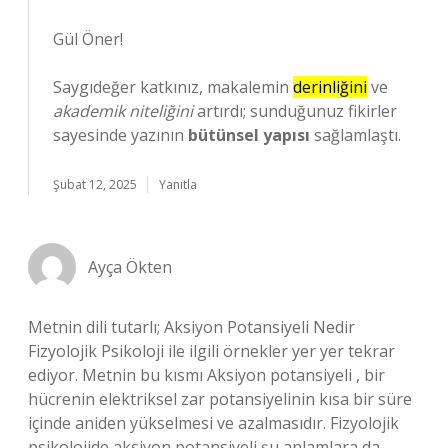
Gül Öner!
Saygıdeğer katkınız, makalemin
derinliğini
ve
akademik niteliğini
artırdı; sunduğunuz fikirler
sayesinde yazının
bütünsel yapısı
sağlamlaştı.
Şubat 12, 2025
Yanıtla
Ayça Ökten
Metnin dili tutarlı; Aksiyon Potansiyeli Nedir
Fizyolojik Psikoloji ile ilgili örnekler yer yer tekrar
ediyor. Metnin bu kısmı Aksiyon potansiyeli , bir
hücrenin elektriksel zar potansiyelinin kısa bir süre
içinde aniden yükselmesi ve azalmasıdır. Fizyolojik
psikolojide aksiyon potansiyeli şu anlamlara da