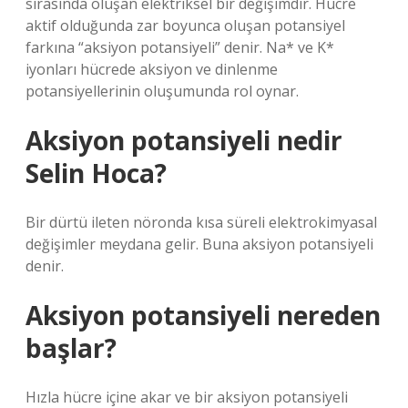
sırasında oluşan elektriksel bir değişimdir. Hücre
aktif olduğunda zar boyunca oluşan potansiyel
farkına “aksiyon potansiyeli” denir. Na* ve K*
iyonları hücrede aksiyon ve dinlenme
potansiyellerinin oluşumunda rol oynar.
Aksiyon potansiyeli nedir
Selin Hoca?
Bir dürtü ileten nöronda kısa süreli elektrokimyasal
değişimler meydana gelir. Buna aksiyon potansiyeli
denir.
Aksiyon potansiyeli nereden
başlar?
Hızla hücre içine akar ve bir aksiyon potansiyeli