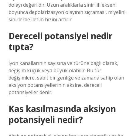
dolayı değerlidir: Uzun aralıklarla sinir lifi ekseni
boyunca depolarizasyon olayının sıçraması, miyelinli
sinirlerde iletim hızını artırır.
Dereceli potansiyel nedir
tıpta?
İyon kanallarının sayısına ve türüne bağlı olarak,
değişim küçük veya büyük olabilir. Bu tür
değişimlere, sabit bir genliğe ve zamana sahip olan
aksiyon potansiyellerinin aksine, dereceli
potansiyeller denir.
Kas kasılmasında aksiyon
potansiyeli nedir?