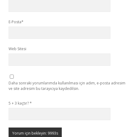
E-Posta*
Web Sitesi
Daha sonraki yorumlarımda kullanılması için adım, e-posta adresim
ve site adresim bu tarayıcıya kaydedilsin.
5 + 3 kaçtır?
*