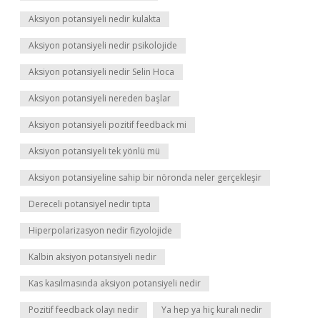
Aksiyon potansiyeli nedir kulakta
Aksiyon potansiyeli nedir psikolojide
Aksiyon potansiyeli nedir Selin Hoca
Aksiyon potansiyeli nereden başlar
Aksiyon potansiyeli pozitif feedback mi
Aksiyon potansiyeli tek yönlü mü
Aksiyon potansiyeline sahip bir nöronda neler gerçekleşir
Dereceli potansiyel nedir tıpta
Hiperpolarizasyon nedir fizyolojide
Kalbin aksiyon potansiyeli nedir
Kas kasılmasında aksiyon potansiyeli nedir
Pozitif feedback olayı nedir
Ya hep ya hiç kuralı nedir