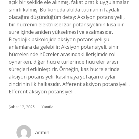
açık bir şekilde ele alınmış, fakat pratik uygulamalar
sınırlı kalmış. Bu konuda akılda tutmanın faydalı
olacağını düşündüğüm detay: Aksiyon potansiyeli ,
bir hücrenin elektriksel zar potansiyelinin kısa bir
süre içinde aniden yükselmesi ve azalmasıdır.
Fizyolojik psikolojide aksiyon potansiyeli şu
anlamlara da gelebilir: Aksiyon potansiyeli, sinir
hücrelerinde hücreler arasındaki iletişimde rol
oynarken, diğer hücre türlerinde hücreler arası
süreçleri etkinleştirir. Örneğin, kas hücrelerinde
aksiyon potansiyeli, kasılmaya yol açan olaylar
zincirinin ilk halkasıdır. Afferent aksiyon potansiyeli .
Efferent aksiyon potansiyeli .
Şubat 12, 2025
Yanıtla
admin