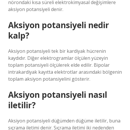
nörondaki kısa süreli elektrokimyasal değişimlere
aksiyon potansiyeli denir.
Aksiyon potansiyeli nedir
kalp?
Aksiyon potansiyeli tek bir kardiyak hücrenin
kaydıdır. Diğer elektrogramlar ölçülen yüzeyin
toplam potansiyeli ölçülerek elde edilir. Bipolar
intrakardiyak kayıtta elektrotlar arasındaki bölgenin
toplam aksiyon potansiyelini gösterir.
Aksiyon potansiyeli nasıl
iletilir?
Aksiyon potansiyeli düğümden düğüme iletilir, buna
sıçrama iletimi denir. Sıçrama iletimi iki nedenden