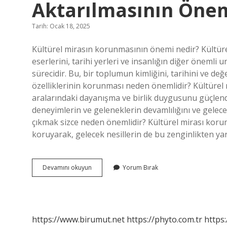
Aktarılmasının Önem
Tarih: Ocak 18, 2025
Kültürel mirasın korunmasının önemi nedir? Kültürel
eserlerini, tarihi yerleri ve insanlığın diğer öneml
sürecidir. Bu, bir toplumun kimliğini, tarihini ve de
özelliklerinin korunması neden önemlidir? Kültürel 
aralarındaki dayanışma ve birlik duygusunu güçlendir
deneyimlerin ve geleneklerin devamlılığını ve gelec
çıkmak sizce neden önemlidir? Kültürel mirası kor
koruyarak, gelecek nesillerin de bu zenginlikten ya
Kültürel
Devamını okuyun
Yorum Bırak
Mirasın
Korunmasının
Ve
Aktarılmasının
Önemi
https://www.birumut.net
https://phyto.com.tr
https:
Nedir