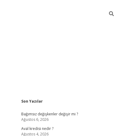
Sidebar
Son Yazılar
betexper
Bağımsız değişkenler değişir mi ?
Ağustos 6, 2026
Aval kredisi nedir ?
Ağustos 4, 2026