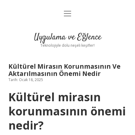
menüyü
Anasayfa
aç
Gizlilik Politikası
Uygulama ve Eğlence
Yasal Uyarı
Teknolojiyle dolu neşeli keşifler!
Hakkımızda
Kültürel Mirasın Korunmasının Ve
Aktarılmasının Önemi Nedir
Tarih: Ocak 18, 2025
Kültürel mirasın
korunmasının önemi
nedir?