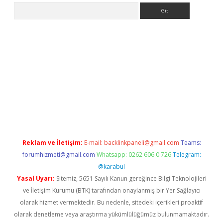
Arama
er
Reklam ve İletişim:
E-mail:
backlinkpaneli@gmail.com
Teams:
forumhizmeti@gmail.com
Whatsapp: 0262 606 0 726
Telegram:
@karabul
Yasal Uyarı:
Sitemiz, 5651 Sayılı Kanun gereğince Bilgi Teknolojileri
ve İletişim Kurumu (BTK) tarafından onaylanmış bir Yer Sağlayıcı
olarak hizmet vermektedir. Bu nedenle, sitedeki içerikleri proaktif
olarak denetleme veya araştırma yükümlülüğümüz bulunmamaktadır.