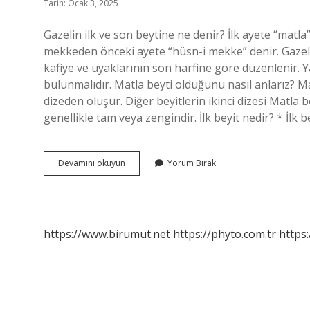
Tarih: Ocak 3, 2025
Gazelin ilk ve son beytine ne denir? İlk ayete “matl
mekkeden önceki ayete “hüsn-i mekke” denir. Gazelle
kafiye ve uyaklarının son harfine göre düzenlenir. Yani
bulunmalıdır. Matla beyti olduğunu nasıl anlarız? Matl
dizeden oluşur. Diğer beyitlerin ikinci dizesi Matla 
genellikle tam veya zengindir. İlk beyit nedir? * İlk
Gazelin
Devamını okuyun
Yorum Bırak
Ilk
Ve
Son
Beyitini
Nasıl
https://www.birumut.net
https://phyto.com.tr
https:
Anlarız