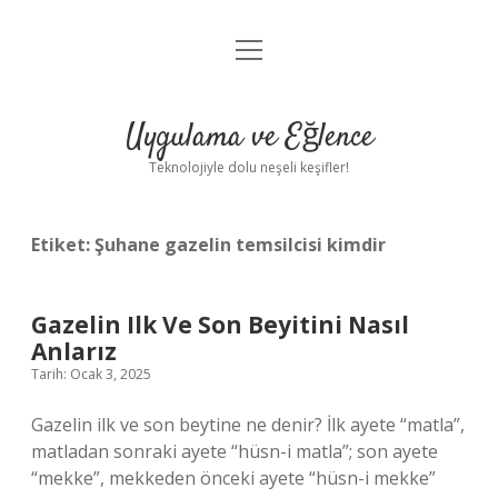
menüyü
Anasayfa
aç
Gizlilik Politikası
Uygulama ve Eğlence
Yasal Uyarı
Teknolojiyle dolu neşeli keşifler!
Hakkımızda
Etiket:
Şuhane gazelin temsilcisi kimdir
Gazelin Ilk Ve Son Beyitini Nasıl
Anlarız
Tarih: Ocak 3, 2025
Gazelin ilk ve son beytine ne denir? İlk ayete “matla”,
matladan sonraki ayete “hüsn-i matla”; son ayete
“mekke”, mekkeden önceki ayete “hüsn-i mekke”