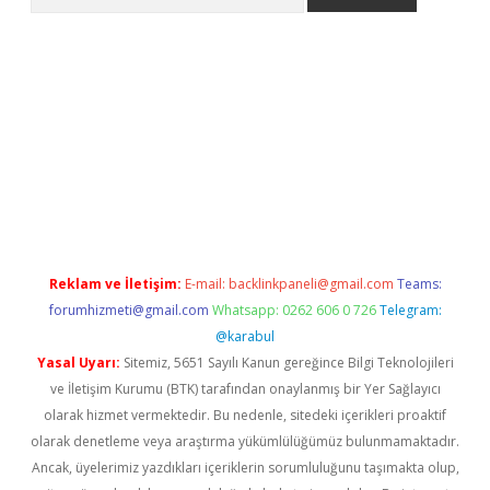
betexper
Reklam ve İletişim:
E-mail:
backlinkpaneli@gmail.com
Teams:
forumhizmeti@gmail.com
Whatsapp: 0262 606 0 726
Telegram:
@karabul
Yasal Uyarı:
Sitemiz, 5651 Sayılı Kanun gereğince Bilgi Teknolojileri
ve İletişim Kurumu (BTK) tarafından onaylanmış bir Yer Sağlayıcı
olarak hizmet vermektedir. Bu nedenle, sitedeki içerikleri proaktif
olarak denetleme veya araştırma yükümlülüğümüz bulunmamaktadır.
Ancak, üyelerimiz yazdıkları içeriklerin sorumluluğunu taşımakta olup,