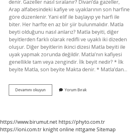
denir. Gazeller nasıl sıralanır? Divan’da gazeller,
Arap alfabesindeki kafiye ve uyaklarının son harfine
göre düzenlenir. Yani elif ile başlayıp ye harfi ile
biter. Her harfte en az bir şiir bulunmalıdır. Matla
beyti olduğunu nasıl anlarız? Matla beyiti, diğer
beyitlerden farklı olarak redifli ve uyaklı iki dizeden
oluşur. Diğer beyitlerin ikinci dizesi Matla beyiti ile
uyak yapmak zorunda değildir. Matla’nın kafiyesi
genellikle tam veya zengindir. İlk beyit nedir? * İlk
beyite Matla, son beyite Makta denir. * Matla’dan…
Gazelin
Devamını okuyun
Yorum Bırak
Ilk
Ve
Son
Beyitini
Nasıl
https://www.birumut.net
https://phyto.com.tr
Anlarız
https://ioni.com.tr
knight online
nttgame
Sitemap