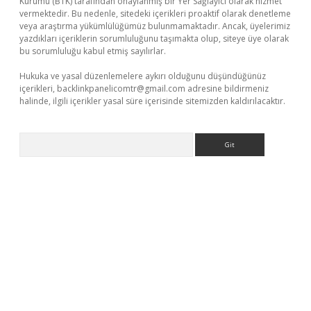
Kurumu (BTK) tarafından onaylanmış bir Yer Sağlayıcı olarak hizmet
vermektedir. Bu nedenle, sitedeki içerikleri proaktif olarak denetleme
veya araştırma yükümlülüğümüz bulunmamaktadır. Ancak, üyelerimiz
yazdıkları içeriklerin sorumluluğunu taşımakta olup, siteye üye olarak
bu sorumluluğu kabul etmiş sayılırlar.
Hukuka ve yasal düzenlemelere aykırı olduğunu düşündüğünüz
içerikleri,
backlinkpanelicomtr@gmail.com
adresine bildirmeniz
halinde, ilgili içerikler yasal süre içerisinde sitemizden kaldırılacaktır.
Arama
etexper