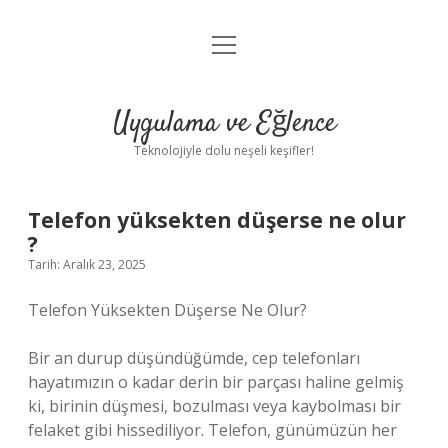
menüyü
Anasayfa
aç
Gizlilik Politikası
Uygulama ve Eğlence
Yasal Uyarı
Teknolojiyle dolu neşeli keşifler!
Hakkımızda
Telefon yüksekten düşerse ne olur
?
Tarih: Aralık 23, 2025
Telefon Yüksekten Düşerse Ne Olur?
Bir an durup düşündüğümde, cep telefonları
hayatımızın o kadar derin bir parçası haline gelmiş
ki, birinin düşmesi, bozulması veya kaybolması bir
felaket gibi hissediliyor. Telefon, günümüzün her