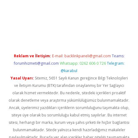
exper
Reklam ve İletişim:
E-mail:
backlinkpaneli@gmail.com
Teams:
forumhizmeti@gmail.com
Whatsapp: 0262 606 0 726
Telegram:
@karabul
Yasal Uyarı:
Sitemiz, 5651 Sayılı Kanun gereğince Bilgi Teknolojileri
ve İletişim Kurumu (BTK) tarafından onaylanmış bir Yer Sağlayıcı
olarak hizmet vermektedir. Bu nedenle, sitedeki içerikleri proaktif
olarak denetleme veya araştırma yükümlülüğümüz bulunmamaktadır.
Ancak, üyelerimiz yazdıkları içeriklerin sorumluluğunu taşımakta olup,
siteye üye olarak bu sorumluluğu kabul etmiş sayılırlar. Bu internet
sitesi, herhangi bir marka, kurum veya şahıs şirketi ile hiçbir bağlantısı
bulunmamaktadır. Sitede yalnızca kendi hazırladığımız makaleler
paylaşılmaktadır. Burada yer alan içerikler haber niteliği taşımamakta