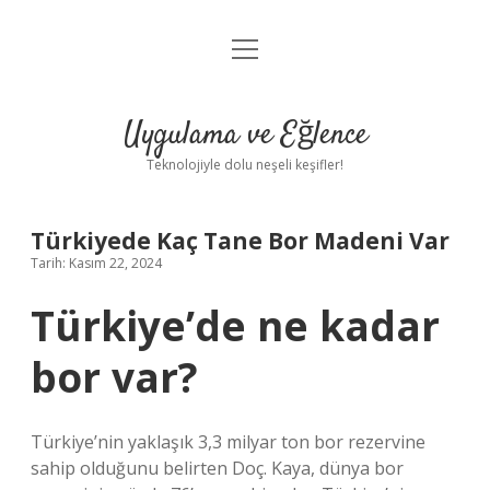
menüyü
Anasayfa
aç
Gizlilik Politikası
Uygulama ve Eğlence
Yasal Uyarı
Teknolojiyle dolu neşeli keşifler!
Hakkımızda
Türkiyede Kaç Tane Bor Madeni Var
Tarih: Kasım 22, 2024
Türkiye’de ne kadar
bor var?
Türkiye’nin yaklaşık 3,3 milyar ton bor rezervine
sahip olduğunu belirten Doç. Kaya, dünya bor