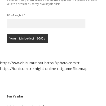
ve site adresim bu tarayıcıya kaydedilsin.
10 - 4 kaçtır?
*
https://www.birumut.net
https://phyto.com.tr
https://ioni.com.tr
knight online
nttgame
Sitemap
Sidebar
Son Yazılar