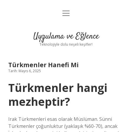
menüyü
Anasayfa
aç
Gizlilik Politikası
Uygulama ve Eğlence
Yasal Uyarı
Teknolojiyle dolu neşeli keşifler!
Hakkımızda
Türkmenler Hanefi Mi
Tarih: Mayıs 6, 2025
Türkmenler hangi
mezheptir?
Irak Türkmenleri esas olarak Müslüman. Sünni
Türkmenler çoğunluktur (yaklaşık %60-70), ancak