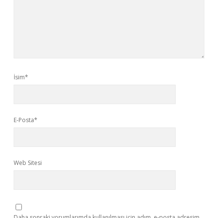
İsim*
E-Posta*
Web Sitesi
Daha sonraki yorumlarımda kullanılması için adım, e-posta adresim