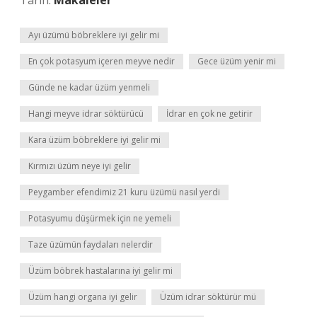
Tarih:
Makaleler
Ayı üzümü böbreklere iyi gelir mi
En çok potasyum içeren meyve nedir
Gece üzüm yenir mi
Günde ne kadar üzüm yenmeli
Hangi meyve idrar söktürücü
İdrar en çok ne getirir
Kara üzüm böbreklere iyi gelir mi
Kırmızı üzüm neye iyi gelir
Peygamber efendimiz 21 kuru üzümü nasıl yerdi
Potasyumu düşürmek için ne yemeli
Taze üzümün faydaları nelerdir
Üzüm böbrek hastalarına iyi gelir mi
Üzüm hangi organa iyi gelir
Üzüm idrar söktürür mü