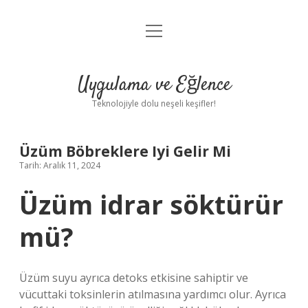
menüyü
Anasayfa
aç
Gizlilik Politikası
Uygulama ve Eğlence
Yasal Uyarı
Teknolojiyle dolu neşeli keşifler!
Hakkımızda
Üzüm Böbreklere Iyi Gelir Mi
Tarih: Aralık 11, 2024
Üzüm idrar söktürür
mü?
Üzüm suyu ayrıca detoks etkisine sahiptir ve
vücuttaki toksinlerin atılmasına yardımcı olur. Ayrıca