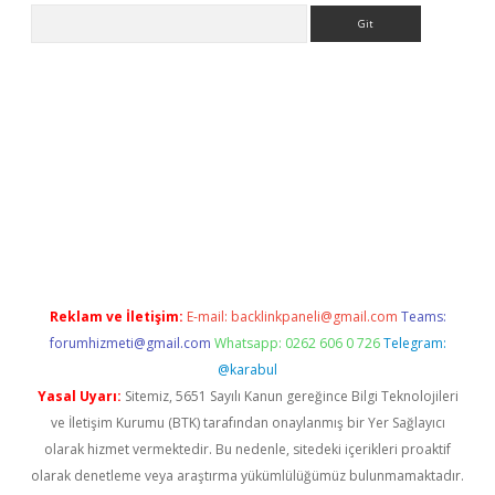
Arama
exper
Reklam ve İletişim:
E-mail:
backlinkpaneli@gmail.com
Teams:
forumhizmeti@gmail.com
Whatsapp: 0262 606 0 726
Telegram:
@karabul
Yasal Uyarı:
Sitemiz, 5651 Sayılı Kanun gereğince Bilgi Teknolojileri
ve İletişim Kurumu (BTK) tarafından onaylanmış bir Yer Sağlayıcı
olarak hizmet vermektedir. Bu nedenle, sitedeki içerikleri proaktif
olarak denetleme veya araştırma yükümlülüğümüz bulunmamaktadır.