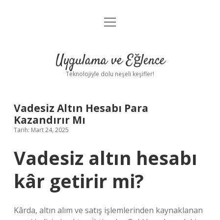
menüyü
Anasayfa
aç
Gizlilik Politikası
Uygulama ve Eğlence
Yasal Uyarı
Teknolojiyle dolu neşeli keşifler!
Hakkımızda
Vadesiz Altın Hesabı Para
Kazandırır Mı
Tarih: Mart 24, 2025
Vadesiz altın hesabı
kâr getirir mi?
Kârda, altın alım ve satış işlemlerinden kaynaklanan