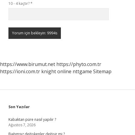
10 - 4 kaçtır?
*
https://www.birumut.net
https://phyto.com.tr
https://ioni.com.tr
knight online
nttgame
Sitemap
Sidebar
Son Yazılar
Kabaktan püre nasıl yapılır ?
Ağustos 7, 2026
Bağımsız değişkenler değişir mi ?