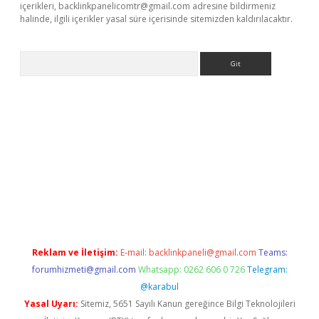
içerikleri,
backlinkpanelicomtr@gmail.com
adresine bildirmeniz
halinde, ilgili içerikler yasal süre içerisinde sitemizden kaldırılacaktır.
Arama
betexper
Reklam ve İletişim:
E-mail:
backlinkpaneli@gmail.com
Teams:
forumhizmeti@gmail.com
Whatsapp: 0262 606 0 726
Telegram:
@karabul
Yasal Uyarı:
Sitemiz, 5651 Sayılı Kanun gereğince Bilgi Teknolojileri