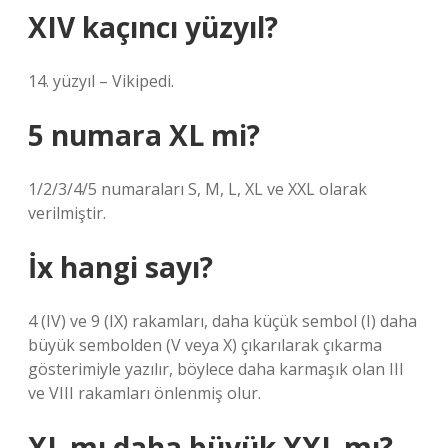
XIV kaçıncı yüzyıl?
14. yüzyıl – Vikipedi.
5 numara XL mi?
1/2/3/4/5 numaraları S, M, L, XL ve XXL olarak
verilmiştir.
İx hangi sayı?
4 (IV) ve 9 (IX) rakamları, daha küçük sembol (I) daha
büyük sembolden (V veya X) çıkarılarak çıkarma
gösterimiyle yazılır, böylece daha karmaşık olan III
ve VIII rakamları önlenmiş olur.
XL mı daha büyük XXL mı?