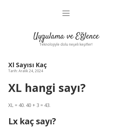
menüyü
Anasayfa
aç
Gizlilik Politikası
Uygulama ve Eğlence
Yasal Uyarı
Teknolojiyle dolu neşeli keşifler!
Hakkımızda
Xl Sayısı Kaç
Tarih: Aralık 24, 2024
XL hangi sayı?
XL = 40. 40 + 3 = 43.
Lx kaç sayı?