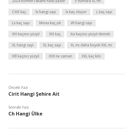
2024 Romen rakamı nasıl yazılır
5 numara XL mi
CXIX kaç
İx hangi sayı
İx kaç oluyor
L kaç sayı
Lx kaç sayı
Mmxx kaç yılı
VII hangi sayı
XIV kaçıncı yüzyıl
XIX kaç
Xıx kaçıncı yüzyıl demek
XL hangi sayı
XL kaç sayı
XL mı daha büyük XXL mı
Xlll kaçıncı yüzyıl
XVII ne zaman
XXL kaç kilo
Önceki Yazı
Cirit Hangi Şehire Ait
Sonraki Yazı
Ch Hangi Ülke