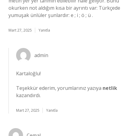
metin yer yer tahmin edilebilir hale geliyor. Bunu
okurken not aldığım kısa bir ayrıntı var: Türkçede
yumuşak ünlüler şunlardır: e ; i ; ö ; ü .
Mart 27, 2025
Yanıtla
admin
Kartaloğlu!
Teşekkür ederim, yorumlarınız yazıya
netlik
kazandırdı.
Mart 27, 2025
Yanıtla
Cemal