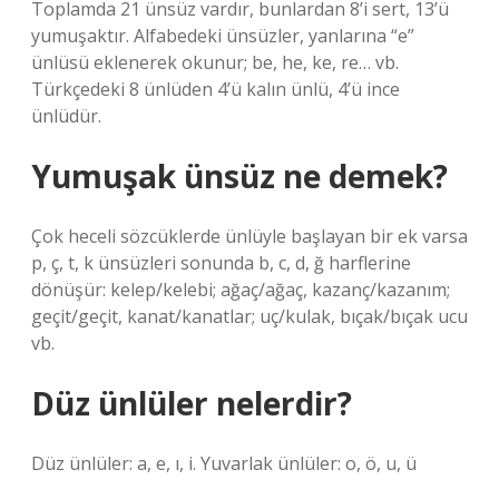
Toplamda 21 ünsüz vardır, bunlardan 8’i sert, 13’ü
yumuşaktır. Alfabedeki ünsüzler, yanlarına “e”
ünlüsü eklenerek okunur; be, he, ke, re… vb.
Türkçedeki 8 ünlüden 4’ü kalın ünlü, 4’ü ince
ünlüdür.
Yumuşak ünsüz ne demek?
Çok heceli sözcüklerde ünlüyle başlayan bir ek varsa
p, ç, t, k ünsüzleri sonunda b, c, d, ğ harflerine
dönüşür: kelep/kelebi; ağaç/ağaç, kazanç/kazanım;
geçit/geçit, kanat/kanatlar; uç/kulak, bıçak/bıçak ucu
vb.
Düz ünlüler nelerdir?
Düz ünlüler: a, e, ı, i. Yuvarlak ünlüler: o, ö, u, ü