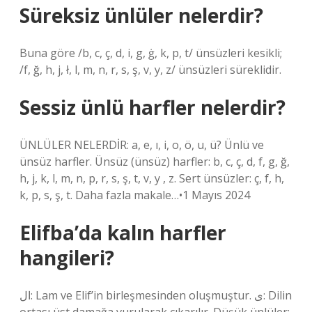
Süreksiz ünlüler nelerdir?
Buna göre /b, c, ç, d, i, g, ġ, k, p, t/ ünsüzleri kesikli;
/f, ğ, h, j, ł, l, m, n, r, s, ş, v, y, z/ ünsüzleri süreklidir.
Sessiz ünlü harfler nelerdir?
ÜNLÜLER NELERDİR: a, e, ı, i, o, ö, u, ü? Ünlü ve
ünsüz harfler. Ünsüz (ünsüz) harfler: b, c, ç, d, f, g, ğ,
h, j, k, l, m, n, p, r, s, ş, t, v, y , z. Sert ünsüzler: ç, f, h,
k, p, s, ş, t. Daha fazla makale…•1 Mayıs 2024
Elifba’da kalın harfler
hangileri?
ال: Lam ve Elif’in birleşmesinden oluşmuştur. ى: Dilin