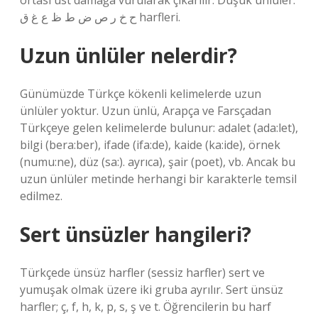
ortası üst damağa vurularak çıkarılır. Düşük ünlüler:
ح خ ر ص ض ط ظ ع غ ق harfleri.
Uzun ünlüler nelerdir?
Günümüzde Türkçe kökenli kelimelerde uzun
ünlüler yoktur. Uzun ünlü, Arapça ve Farsçadan
Türkçeye gelen kelimelerde bulunur: adalet (ada:let),
bilgi (bera:ber), ifade (ifa:de), kaide (ka:ide), örnek
(numu:ne), düz (sa:). ayrıca), şair (poet), vb. Ancak bu
uzun ünlüler metinde herhangi bir karakterle temsil
edilmez.
Sert ünsüzler hangileri?
Türkçede ünsüz harfler (sessiz harfler) sert ve
yumuşak olmak üzere iki gruba ayrılır. Sert ünsüz
harfler; ç, f, h, k, p, s, ş ve t. Öğrencilerin bu harf