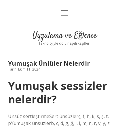
menüyü
Anasayfa
aç
Gizlilik Politikası
Uygulama ve Eğlence
Yasal Uyarı
Teknolojiyle dolu neşeli keşifler!
Hakkımızda
Yumuşak Ünlüler Nelerdir
Tarih: Ekim 11, 2024
Yumuşak sessizler
nelerdir?
Ünsüz sertleştirmeSert ünsüzlerç, f, h, k, s, ş, t,
pYumuşak ünsüzlerb, c, d, g, ğ, j, l, m, n, r, v, y, z