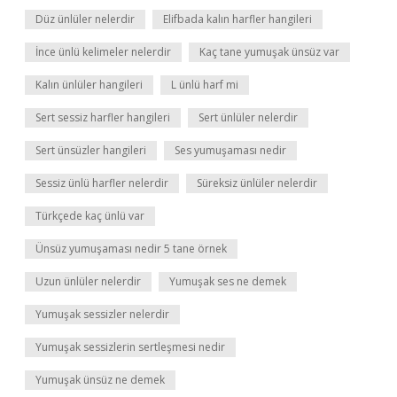
Düz ünlüler nelerdir
Elifbada kalın harfler hangileri
İnce ünlü kelimeler nelerdir
Kaç tane yumuşak ünsüz var
Kalın ünlüler hangileri
L ünlü harf mi
Sert sessiz harfler hangileri
Sert ünlüler nelerdir
Sert ünsüzler hangileri
Ses yumuşaması nedir
Sessiz ünlü harfler nelerdir
Süreksiz ünlüler nelerdir
Türkçede kaç ünlü var
Ünsüz yumuşaması nedir 5 tane örnek
Uzun ünlüler nelerdir
Yumuşak ses ne demek
Yumuşak sessizler nelerdir
Yumuşak sessizlerin sertleşmesi nedir
Yumuşak ünsüz ne demek