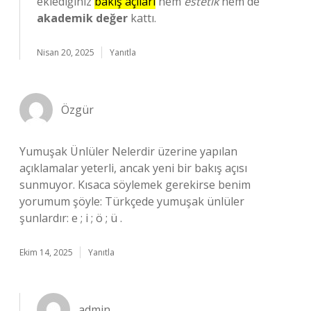
eklediğiniz
bakış açıları
hem
estetik
hem de
akademik değer
kattı.
Nisan 20, 2025
Yanıtla
Özgür
Yumuşak Ünlüler Nelerdir üzerine yapılan
açıklamalar yeterli, ancak yeni bir bakış açısı
sunmuyor. Kısaca söylemek gerekirse benim
yorumum şöyle: Türkçede yumuşak ünlüler
şunlardır: e ; i ; ö ; ü .
Ekim 14, 2025
Yanıtla
admin