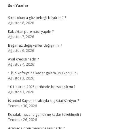
Sidebar
Son Yazılar
Stres olunca göz bebeği büyür mü ?
Ağustos 8, 2026
Kabaktan püre nasıl yapılır ?
Ağustos 7, 2026
Bağımsız değişkenler değişir mi ?
Ağustos 6, 2026
Aval kredisi nedir ?
Ağustos 4, 2026
1 kilo köfteye ne kadar galeta unu konulur ?
Ağustos 3, 2026
10 Haziran 2025 tarihinde borsa açık mı ?
Ağustos 3, 2026
İstanbul Kayseri arabayla kaç saat sürüyor ?
Temmuz 30, 2026
Kozalak macunu günlük ne kadar tüketilmeli ?
Temmuz 26, 2026
Arabada öpüşmenin cezası nedir ?