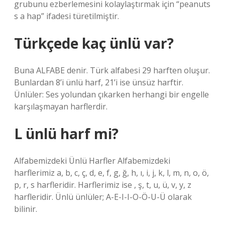
grubunu ezberlemesini kolaylaştırmak için “peanuts
s a hap” ifadesi türetilmiştir.
Türkçede kaç ünlü var?
Buna ALFABE denir. Türk alfabesi 29 harften oluşur.
Bunlardan 8’i ünlü harf, 21’i ise ünsüz harftir.
Ünlüler: Ses yolundan çıkarken herhangi bir engelle
karşılaşmayan harflerdir.
L ünlü harf mi?
Alfabemizdeki Ünlü Harfler Alfabemizdeki
harflerimiz a, b, c, ç, d, e, f, g, ğ, h, ı, i, j, k, l, m, n, o, ö,
p, r, s harfleridir. Harflerimiz ise , ş, t, u, ü, v, y, z
harfleridir. Ünlü ünlüler; A-E-I-I-O-Ö-U-Ü olarak
bilinir.