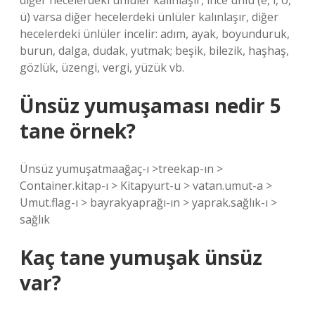
diğer hecelerdeki ünlüler kalınlaşır, ince ünlü (e, i, ö,
ü) varsa diğer hecelerdeki ünlüler kalınlaşır, diğer
hecelerdeki ünlüler incelir: adım, ayak, boyunduruk,
burun, dalga, dudak, yutmak; beşik, bilezik, haşhaş,
gözlük, üzengi, vergi, yüzük vb.
Ünsüz yumuşaması nedir 5
tane örnek?
Ünsüz yumuşatmaağaç-ı >treekap-ın >
Container.kitap-ı > Kitapyurt-u > vatan.umut-a >
Umut.flag-ı > bayrakyaprağı-ın > yaprak.sağlık-ı >
sağlık
Kaç tane yumuşak ünsüz
var?