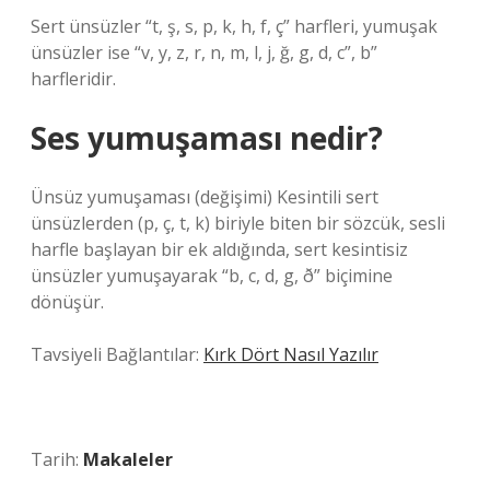
Sert ünsüzler “t, ş, s, p, k, h, f, ç” harfleri, yumuşak
ünsüzler ise “v, y, z, r, n, m, l, j, ğ, g, d, c”, b”
harfleridir.
Ses yumuşaması nedir?
Ünsüz yumuşaması (değişimi) Kesintili sert
ünsüzlerden (p, ç, t, k) biriyle biten bir sözcük, sesli
harfle başlayan bir ek aldığında, sert kesintisiz
ünsüzler yumuşayarak “b, c, d, g, ð” biçimine
dönüşür.
Tavsiyeli Bağlantılar:
Kırk Dört Nasıl Yazılır
Tarih:
Makaleler