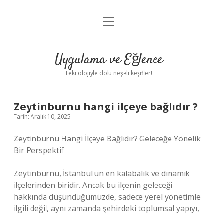
menüyü
Anasayfa
aç
Gizlilik Politikası
Uygulama ve Eğlence
Yasal Uyarı
Teknolojiyle dolu neşeli keşifler!
Hakkımızda
Zeytinburnu hangi ilçeye bağlıdır ?
Tarih: Aralık 10, 2025
Zeytinburnu Hangi İlçeye Bağlıdır? Geleceğe Yönelik
Bir Perspektif
Zeytinburnu, İstanbul’un en kalabalık ve dinamik
ilçelerinden biridir. Ancak bu ilçenin geleceği
hakkında düşündüğümüzde, sadece yerel yönetimle
ilgili değil, aynı zamanda şehirdeki toplumsal yapıyı,