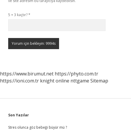
ve site adresim bu tarayıcıya kaydedilsin.
5 + 3 kaçtır?
*
https://www.birumut.net
https://phyto.com.tr
https://ioni.com.tr
knight online
nttgame
Sitemap
Sidebar
Son Yazılar
Stres olunca göz bebeği büyür mü ?