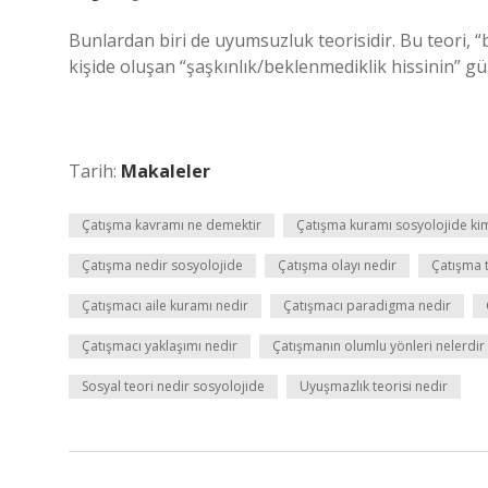
Bunlardan biri de uyumsuzluk teorisidir. Bu teori, “
kişide oluşan “şaşkınlık/beklenmediklik hissinin” g
Tarih:
Makaleler
Çatışma kavramı ne demektir
Çatışma kuramı sosyolojide ki
Çatışma nedir sosyolojide
Çatışma olayı nedir
Çatışma t
Çatışmacı aile kuramı nedir
Çatışmacı paradigma nedir
Çatışmacı yaklaşımı nedir
Çatışmanın olumlu yönleri nelerdir
Sosyal teori nedir sosyolojide
Uyuşmazlık teorisi nedir