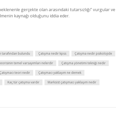
beklenenle gerçekte olan arasındaki tutarsızlığı” vurgular ve
ülmenin kaynağı olduğunu iddia eder.
m tarafından bulundu
Çatışma nedir kpss
Çatışma nedir psikolojide
eorisinin temel varsayımları nelerdir
Çatışma yönetimi tekniği nedir
Çatışmacı teori nedir
Çatışmacı yaklaşım ne demek
Kaç tür çatışma vardır
Marksist çatışmacı yaklaşım nedir